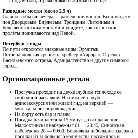
— с подсветкой, отражениями и жизнью на воде.
Разводные мосты (около 2,5 ч)
Главное событие вечера — разведение мостов. Вы пройдёте
под Дворцовым, Биржевым, Троицким, Литейным и
Большеохтинским мостами и увидите, как гигантские
пролёты поднимаются над Невой.
Петербург с воды
По пути откроются знаковые виды: Эрмитаж,
Петропавловская крепость, крейсер «Аврора», Стрелка
Васильевского острова, Адмиралтейство и другие символы
города.
Организационные детали
Прогулка проходит на двухпалубном теплоходе со
свободной рассадкой. На нижней палубе —
аудиоэкскурсия или живой гид, на верхней —
музыкальное сопровождение
На борту есть бар и пледы
Посадка начинается за 15 минут до отправления:
Малоохтинская набережная 61 — 23:45, Синопская
набережная 28 — 00:00. Возможны небольшие задержки
посадки из-за большого количества пассажиров и