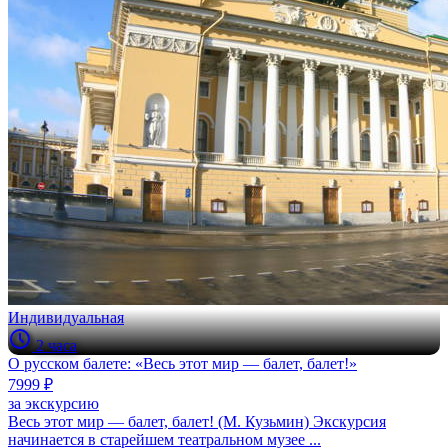
Индивидуальная
2 часа
О русском балете: «Весь этот мир — балет, балет!»
7999 ₽
за экскурсию
Весь этот мир — балет, балет! (М. Кузьмин) Экскурсия
начинается в старейшем театральном музее ...