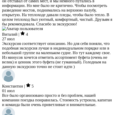
он отставал от самих мест, и мы немного путались в
информации. Но мне было не критично. Чтобы посмотреть
разведение мостов, поднимались на верхнюю палубу,
открытую. На теплоходе давали пледы, чтобы было тепло. В
целом теплоход был уютный, комфортный, чистый. Друзьям я
бы рекомендовала. Спасибо за экскурсию!
Виталий |
4
27 июл
Экскурсия соответствует описанию. Но для себя поняли, что
подобная экскурсия лучше в индивидуальном порядке или в
небольшой группе на маленьком судне. Но тут каждому свое.
Из минусов хочется отметить ассортимент буфета (очень не
велик) и ценник этого буфета (не гуманный). Голодным на
данную экскурсию точно не стоит идти )
Константин |
5
01 июл
Все было организовано просто и без проблем, нашей
компании поездка понравилась. Стоимость устроила, капитан
и команда были очень приветливые и внимательные.