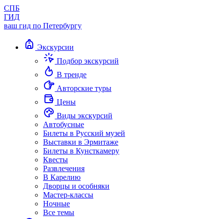
СПБ
ГИД
ваш гид по Петербургу
Экскурсии
Подбор экскурсий
В тренде
Авторские туры
Цены
Виды экскурсий
Автобусные
Билеты в Русский музей
Выставки в Эрмитаже
Билеты в Кунсткамеру
Квесты
Развлечения
В Карелию
Дворцы и особняки
Мастер-классы
Ночные
Все темы