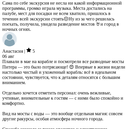
Сама по себе экскурсия не несла ни какой информационной
программы, громко играла музыка. Места достались на
палубе, мест для посадки не всем хватило, пришлось в
течении всей экскурсии стоять😔Ну из за чего решилась
поехать, получила, увидела разведение мостов 🤘и город в
ночных огнях.
Анастасия |
5
06 авг
Плавали в мае на корабле и посмотрели все разводные мосты
Питера — это было потрясающе! 😍 Впервые в жизни видели
настолько чистый и ухоженный корабль: всё в идеальном
состоянии, чувствуется, что к деталям относятся с большим
вниманием.
Отдельно хочется отметить персонал: очень вежливые,
учтивые, внимательные к гостям — с ними было спокойно и
комфортно.
Вид на мосты с воды — это вообще отдельная магия: совсем
другие ракурсы, особая атмосфера ночного города.