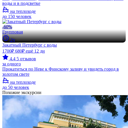
воды и в подсветке
на теплоходе
до 150 человек
-60%
Групповая
2ч
Закатный Петербург с воды
1700₽
680₽
ещё 12 дн
4.4
5 отзывов
за одного
Прокатиться по Неве к Финскому заливу и увидеть город в
золотом свете
на теплоходе
до 50 человек
Похожие экскурсии