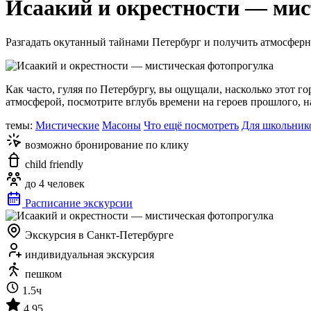
Исаакий и окрестности — мис
Разгадать окутанный тайнами Петербург и получить атмосфер
Как часто, гуляя по Петербургу, вы ощущали, насколько этот г
атмосферой, посмотрите вглубь времени на героев прошлого, н
темы:
Мистические
Масоны
Что ещё посмотреть
Для школьник
возможно бронирование по клику
child friendly
до 4 человек
Расписание экскурсии
Экскурсия в Санкт-Петербурге
индивидуальная экскурсия
пешком
1.5ч
4.95