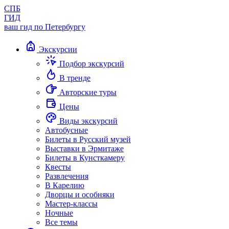
СПБ
ГИД
ваш гид по Петербургу
Экскурсии
Подбор экскурсий
В тренде
Авторские туры
Цены
Виды экскурсий
Автобусные
Билеты в Русский музей
Выставки в Эрмитаже
Билеты в Кунсткамеру
Квесты
Развлечения
В Карелию
Дворцы и особняки
Мастер-классы
Ночные
Все темы