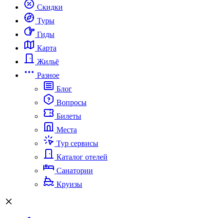
Скидки
Туры
Гиды
Карта
Жильё
Разное
Блог
Вопросы
Билеты
Места
Тур сервисы
Каталог отелей
Санатории
Круизы