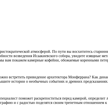
истократической атмосферой. По пути вы восхититесь старинны
обности возведения Исаакиевского собора, увидите изящные ме
 мы вам покажем камерные кофейни, обожаемые коренными петер
можно встретить привидение архитектора Монферрана? Как дина
слышите истории о необычных событиях и древних предсказаниях
ециалист поможет раскрепоститься перед камерой, определит л
ографию и с радостью поделятся своим трепетным отношением к 