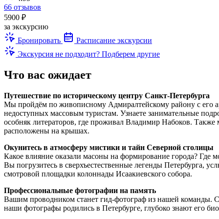
66 отзывов
5900 ₽
за экскурсию
Бронировать
Расписание экскурсии
Экскурсия не подходит? Подберем другие
Что вас ожидает
Путешествие по историческому центру Санкт-Петербурга
Мы пройдём по живописному Адмиралтейскому району с его ар
недоступных массовым туристам. Узнаете занимательные подр
особняк литераторов, где проживал Владимир Набоков. Также
расположены на крышах.
Окунитесь в атмосферу мистики и тайн Северной столицы
Какое влияние оказали масоны на формирование города? Где 
Вы погрузитесь в сверхъестественные легенды Петербурга, у
смотровой площадки колоннады Исаакиевского собора.
Профессиональные фотографии на память
Вашим проводником станет гид-фотограф из нашей команды. Сп
наши фотографы родились в Петербурге, глубоко знают его би