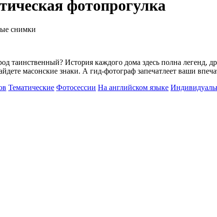
тическая фотопрогулка
ные снимки
ород таинственный? История каждого дома здесь полна легенд, д
айдете масонские знаки. А гид-фотограф запечатлеет ваши впеча
ов
Тематические
Фотосессии
На английском языке
Индивидуаль