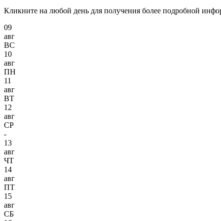
Кликните на любой день для получения более подробной инф
09
авг
ВС
10
авг
ПН
11
авг
ВТ
12
авг
СР
-
13
авг
ЧТ
14
авг
ПТ
15
авг
СБ