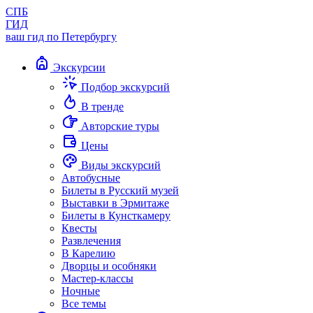
СПБ
ГИД
ваш гид по Петербургу
Экскурсии
Подбор экскурсий
В тренде
Авторские туры
Цены
Виды экскурсий
Автобусные
Билеты в Русский музей
Выставки в Эрмитаже
Билеты в Кунсткамеру
Квесты
Развлечения
В Карелию
Дворцы и особняки
Мастер-классы
Ночные
Все темы