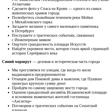
Атлантами
Сделаете фото у Спаса на Крови — одного из самых
живописных храмов города
Полюбуетесь спокойным течением реки Мойки
у Михайловского парка
Загадаете желание у самого маленького памятника
в Петербурге
Послушаете о трагических событиях, связанных
с Инженерным замком
Ощутите грандиозность площади Искусств
Найдёте укромное место, которое стало яркой страницей
истории Серебряного века
Синий маршрут
— деловая и историческая часть города
Мы прогуляемся по улицам, где когда-то жили
выдающиеся предприниматели
Отыщем дом Пиковой дамы и выясним, где Пушкин
проиграл крупную сумму денег
Пройдём по самому широкому мосту города
Оценим грандиозный ансамбль Исаакиевской площади
и вспомним знаменитых жителей гостиницы
«Англетер»
Поговорим о трагических событиях на Сенатской
площади