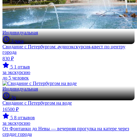
Индивидуальная
3 часа
Свидание с Петербургом: аудиоэкскурсия-квест по центру
города
830 ₽
5
1 отзыв
за экскурсию
до 5 человек
Индивидуальная
2ч
Свидание с Петербургом на воде
16500 ₽
5
8 отзывов
за экскурсию
От Фонтанки до Невы — вечерняя прогулка на катере через
сердце города