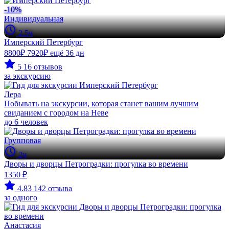
-10%
Индивидуальная
2.5ч
Имперский Петербург
8800₽
7920₽
ещё 36 дн
5
16 отзывов
за экскурсию
Лера
Побывать на экскурсии, которая станет вашим лучшим
свиданием с городом на Неве
до 6 человек
Групповая
2ч
Дворы и дворцы Петроградки: прогулка во времени
1350 ₽
4.83
142 отзыва
за одного
Анастасия