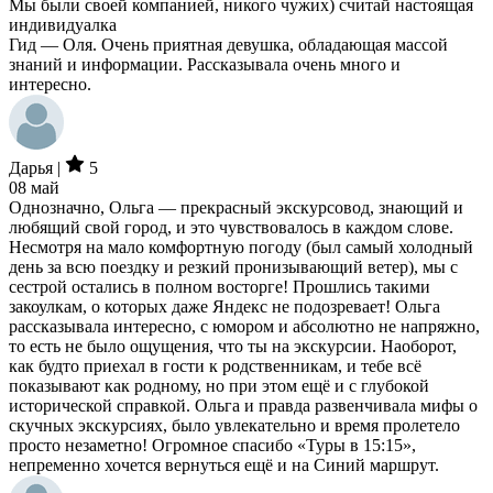
Мы были своей компанией, никого чужих) считай настоящая
индивидуалка
Гид — Оля. Очень приятная девушка, обладающая массой
знаний и информации. Рассказывала очень много и
интересно.
Дарья |
5
08 май
Однозначно, Ольга — прекрасный экскурсовод, знающий и
любящий свой город, и это чувствовалось в каждом слове.
Несмотря на мало комфортную погоду (был самый холодный
день за всю поездку и резкий пронизывающий ветер), мы с
сестрой остались в полном восторге! Прошлись такими
закоулкам, о которых даже Яндекс не подозревает! Ольга
рассказывала интересно, с юмором и абсолютно не напряжно,
то есть не было ощущения, что ты на экскурсии. Наоборот,
как будто приехал в гости к родственникам, и тебе всё
показывают как родному, но при этом ещё и с глубокой
исторической справкой. Ольга и правда развенчивала мифы о
скучных экскурсиях, было увлекательно и время пролетело
просто незаметно! Огромное спасибо «Туры в 15:15»,
непременно хочется вернуться ещё и на Синий маршрут.