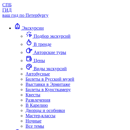
СПБ
ГИД
ваш гид по Петербургу
Экскурсии
Подбор экскурсий
В тренде
Авторские туры
Цены
Виды экскурсий
Автобусные
Билеты в Русский музей
Выставки в Эрмитаже
Билеты в Кунсткамеру
Квесты
Развлечения
В Карелию
Дворцы и особняки
Мастер-классы
Ночные
Все темы