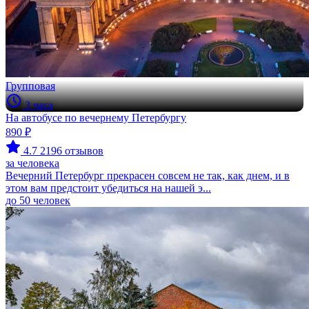
Групповая
3 часа
На автобусе по вечернему Петербургу
890 ₽
4.7
2196 отзывов
за человека
Вечерний Петербург прекрасен совсем не так, как днем, и в
этом вам предстоит убедиться на нашей э...
до 50 человек