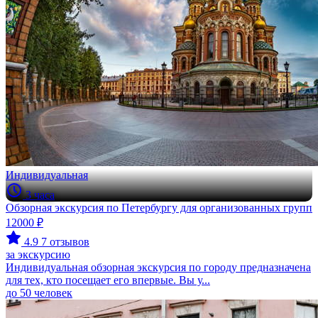
Индивидуальная
3 часа
Обзорная экскурсия по Петербургу для организованных групп
12000 ₽
4.9
7 отзывов
за экскурсию
Индивидуальная обзорная экскурсия по городу предназначена
для тех, кто посещает его впервые. Вы у...
до 50 человек