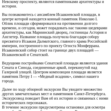
Невскому проспекту, являются памятниками архитектуры и
истории.
Вы познакомитесь с ансамблем Исаакиевской площади, в
центре которой находится конный памятник Николаю I.
Облик площади сформировался на протяжении долгого
времени, и сегодня, может порадовать нас такими шедеврами
архитектуры, как Мариинский дворец, гостиницы Астория и
Англетер. Название площадь получила благодаря собору
пресвятого Исаакия Далматского, главного храма Российской
империи, построенного по проекту Огюста Монферрана.
Исаакиевский собор стоит на границе двух площадей —
Исаакиевской и Сенатской.
Ведущими постройками Сенатской площади являются здания
Сената и Синода, соединенные аркой, перекинутой над
Галерной улицей. Центром композиции площади является
памятник Петру I — «Медный всадник», символ нашего
города.
Далее по ходу обзорной экскурсии Вы увидите множество
других замечательных мест и памятников Санкт-Петербурга.
Экскурсовод поведает Вам об их истории и связанных с ними
исторических персонажах.
В течение экскурсии предусмотрены остановки для осмотра