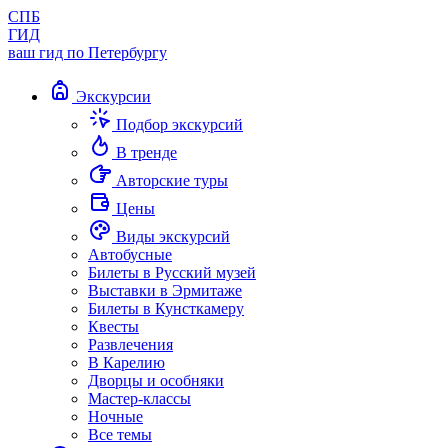
СПБ
ГИД
ваш гид по Петербургу
Экскурсии
Подбор экскурсий
В тренде
Авторские туры
Цены
Виды экскурсий
Автобусные
Билеты в Русский музей
Выставки в Эрмитаже
Билеты в Кунсткамеру
Квесты
Развлечения
В Карелию
Дворцы и особняки
Мастер-классы
Ночные
Все темы