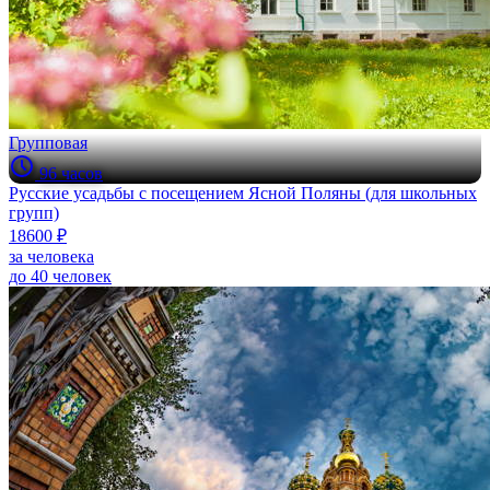
Групповая
96 часов
Русские усадьбы с посещением Ясной Поляны (для школьных
групп)
18600 ₽
за человека
до 40 человек