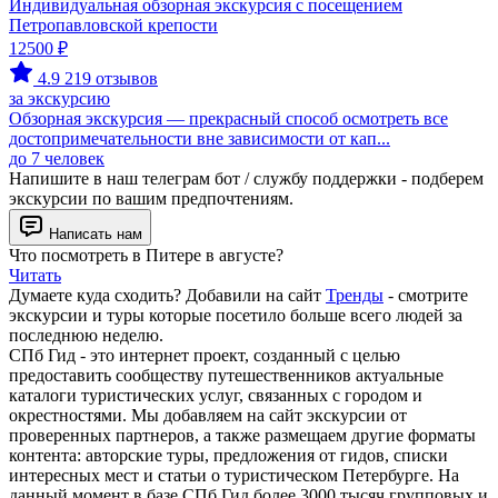
Индивидуальная обзорная экскурсия с посещением
Петропавловской крепости
12500 ₽
4.9
219 отзывов
за экскурсию
Обзорная экскурсия — прекрасный способ осмотреть все
достопримечательности вне зависимости от кап...
до 7 человек
Напишите в наш телеграм бот / службу поддержки - подберем
экскурсии по вашим предпочтениям.
Написать нам
Что посмотреть в Питере в августе?
Читать
Думаете куда сходить? Добавили на сайт
Тренды
- смотрите
экскурсии и туры которые посетило больше всего людей за
последнюю неделю.
СПб Гид - это интернет проект, созданный с целью
предоставить сообществу путешественников актуальные
каталоги туристических услуг, связанных с городом и
окрестностями. Мы добавляем на сайт экскурсии от
проверенных партнеров, а также размещаем другие форматы
контента: авторские туры, предложения от гидов, списки
интересных мест и статьи о туристическом Петербурге. На
данный момент в базе СПб Гид более 3000 тысяч групповых и