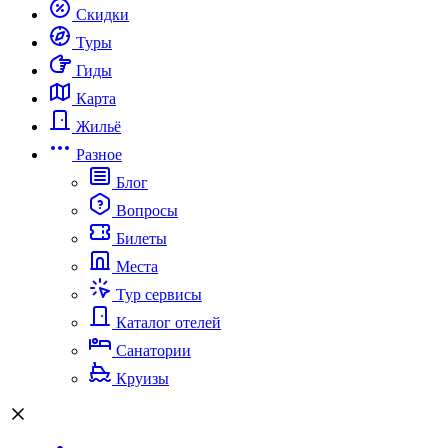
Скидки
Туры
Гиды
Карта
Жильё
Разное
Блог
Вопросы
Билеты
Места
Тур сервисы
Каталог отелей
Санатории
Круизы