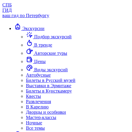
СПБ
ГИД
ваш гид по Петербургу
Экскурсии
Подбор экскурсий
В тренде
Авторские туры
Цены
Виды экскурсий
Автобусные
Билеты в Русский музей
Выставки в Эрмитаже
Билеты в Кунсткамеру
Квесты
Развлечения
В Карелию
Дворцы и особняки
Мастер-классы
Ночные
Все темы