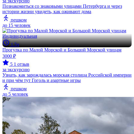
за экскурсию
Познакомиться со знаковыми улицами Петербурга и через
истории жизни увидеть, как оживают дома
пешком
до 15 человек
Индивидуальная
1.5ч
Прогулка по Малой Морской и Большой Морской улицам
3000 ₽
5
1 отзыв
за экскурсию
Узнать, как зарождалась морская столица Российской империи
и при чём тут Гоголь и азартные игры
пешком
до 5 человек