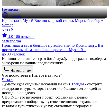
Групповая
7 часов
Кронштадт: Музей Военно-морской славы, Морской собор +
метеор
5700 ₽
4.9
180 отзывов
за человека
Приглашаем вас в большое путешествие по Кронштадту. Вы
посетите самый масштабный проект — Музей В...
до 30 человек
Напишите в наш телеграм бот / службу поддержки - подберем
экскурсии по вашим предпочтениям.
Написать нам
Что посмотреть в Питере в августе?
Читать
Думаете куда сходить? Добавили на сайт
Тренды
- смотрите
экскурсии и туры которые посетило больше всего людей за
последнюю неделю.
СПб Гид - это интернет проект, созданный с целью
предоставить сообществу путешественников актуальные
каталоги туристических услуг, связанных с городом и