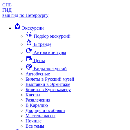
СПБ
ГИД
ваш гид по Петербургу
Экскурсии
Подбор экскурсий
В тренде
Авторские туры
Цены
Виды экскурсий
Автобусные
Билеты в Русский музей
Выставки в Эрмитаже
Билеты в Кунсткамеру
Квесты
Развлечения
В Карелию
Дворцы и особняки
Мастер-классы
Ночные
Все темы