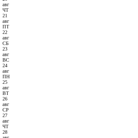
авг
ЧТ
21
авг
ПТ
22
авг
СБ
23
авг
ВС
24
авг
ПН
25
авг
ВТ
26
авг
СР
27
авг
ЧТ
28
авг