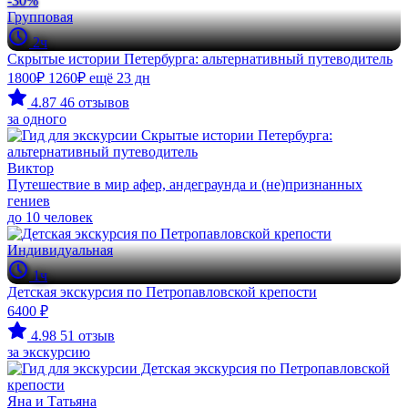
-30%
Групповая
2ч
Скрытые истории Петербурга: альтернативный путеводитель
1800₽
1260₽
ещё 23 дн
4.87
46 отзывов
за одного
Виктор
Путешествие в мир афер, андеграунда и (не)признанных
гениев
до 10 человек
Индивидуальная
1ч
Детская экскурсия по Петропавловской крепости
6400 ₽
4.98
51 отзыв
за экскурсию
Яна и Татьяна