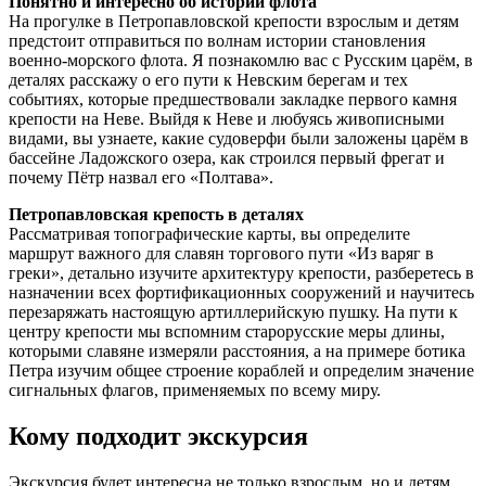
Понятно и интересно об истории флота
На прогулке в Петропавловской крепости взрослым и детям
предстоит отправиться по волнам истории становления
военно-морского флота. Я познакомлю вас с Русским царём, в
деталях расскажу о его пути к Невским берегам и тех
событиях, которые предшествовали закладке первого камня
крепости на Неве. Выйдя к Неве и любуясь живописными
видами, вы узнаете, какие судоверфи были заложены царём в
бассейне Ладожского озера, как строился первый фрегат и
почему Пётр назвал его «Полтава».
Петропавловская крепость в деталях
Рассматривая топографические карты, вы определите
маршрут важного для славян торгового пути «Из варяг в
греки», детально изучите архитектуру крепости, разберетесь в
назначении всех фортификационных сооружений и научитесь
перезаряжать настоящую артиллерийскую пушку. На пути к
центру крепости мы вспомним старорусские меры длины,
которыми славяне измеряли расстояния, а на примере ботика
Петра изучим общее строение кораблей и определим значение
сигнальных флагов, применяемых по всему миру.
Кому подходит экскурсия
Экскурсия будет интересна не только взрослым, но и детям