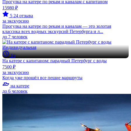
Прогулка на катере по рекам и каналам с капитаном
15980 ₽
5
24 отзыва
за экскурсию
Прогулка на катере по рекам и каналам — это золотая
классика всех водных экскурсий Петербурга и л...
до 7 человек
Индивидуальная
1ч
На катере с капитаном: парадный Петербург с воды
7500 ₽
за экскурсию
Когда уже прошёл все пешие маршруты
на катере
до 6 человек