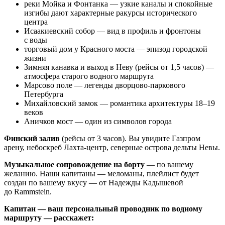
реки Мойка и Фонтанка — узкие каналы и спокойные
изгибы дают характерные ракурсы исторического
центра
Исаакиевский собор — вид в профиль и фронтоны
с воды
торговый дом у Красного моста — эпизод городской
жизни
Зимняя канавка и выход в Неву (рейсы от 1,5 часов) —
атмосфера старого водного маршрута
Марсово поле — легенды дворцово-паркового
Петербурга
Михайловский замок — романтика архитектуры 18–19
веков
Аничков мост — один из символов города
Финский залив
(рейсы от 3 часов). Вы увидите Газпром
арену, небоскреб Лахта-центр, северные острова дельты Невы.
Музыкальное сопровождение на борту
— по вашему
желанию. Наши капитаны — меломаны, плейлист будет
создан по вашему вкусу — от Надежды Кадышевой
до Rammstein.
Капитан — ваш персональный проводник по водному
маршруту — расскажет: