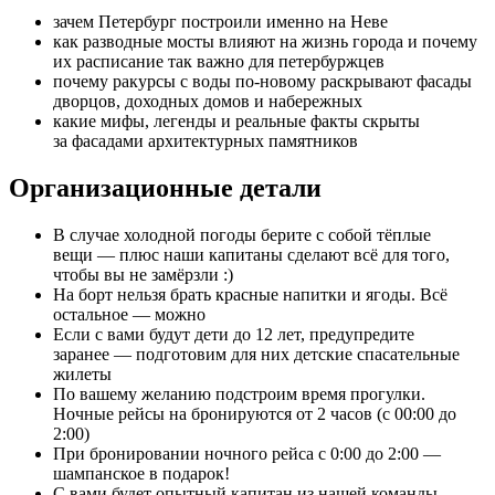
зачем Петербург построили именно на Неве
как разводные мосты влияют на жизнь города и почему
их расписание так важно для петербуржцев
почему ракурсы с воды по-новому раскрывают фасады
дворцов, доходных домов и набережных
какие мифы, легенды и реальные факты скрыты
за фасадами архитектурных памятников
Организационные детали
В случае холодной погоды берите с собой тёплые
вещи — плюс наши капитаны сделают всё для того,
чтобы вы не замёрзли :)
На борт нельзя брать красные напитки и ягоды. Всё
остальное — можно
Если с вами будут дети до 12 лет, предупредите
заранее — подготовим для них детские спасательные
жилеты
По вашему желанию подстроим время прогулки.
Ночные рейсы на бронируются от 2 часов (с 00:00 до
2:00)
При бронировании ночного рейса с 0:00 до 2:00 —
шампанское в подарок!
С вами будет опытный капитан из нашей команды