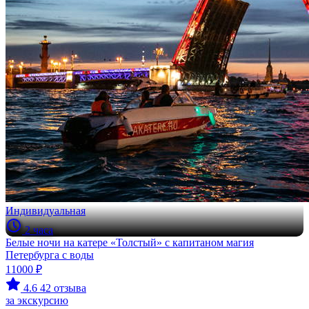
Индивидуальная
2 часа
Белые ночи на катере «Толстый» с капитаном магия
Петербурга с воды
11000 ₽
4.6
42 отзыва
за экскурсию