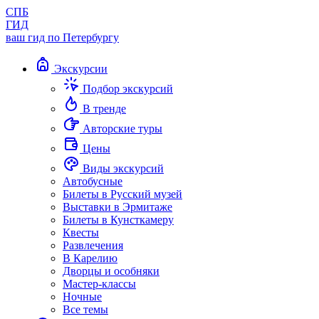
СПБ
ГИД
ваш гид по Петербургу
Экскурсии
Подбор экскурсий
В тренде
Авторские туры
Цены
Виды экскурсий
Автобусные
Билеты в Русский музей
Выставки в Эрмитаже
Билеты в Кунсткамеру
Квесты
Развлечения
В Карелию
Дворцы и особняки
Мастер-классы
Ночные
Все темы