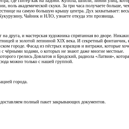
тра, где Питер как на ладони. Купола, шпили, линии улиц, котор
и, ноль академической скуки. За три часа получаете больше, чем
естнице на самую большую крышу центра. Дух захватывает: весь
укурузину, Чайник и НЛО, узнаете откуда эти прозвища.
уг на друга, и мастерская художника спрятанная во дворе. Никак
естницей и золотой лепниной XIX века. И секретный фонтанчик, к
ском городе. Фасад из пёстрых изразцов и витражи, которые хоч
 с чёрными ходами, о которых не знают даже многие местные.
оторого грелись Довлатов и Бродский, радиола «Латвия», которая
 сюда можно только с нашей группой.
ацией города.
едоставляем полный пакет закрывающих документов.