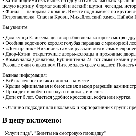
▪︎ Затем поднимитесь выше: на одну из самых высоких крыш цен
целую картину. Формат живой и лёгкий: шутки, легенды, истори
▪︎ Финал — панорама с крыши. Вместе поднимемся по крутой л
Петропавловка, Спас на Крови, Михайловский замок. Найдём К
Вы увидите:
▪︎ Дом купца Елисеева: два двора-близнеца которые смотрят др
▪︎ Особняк водочного короля: голубая парадная с мраморной л
▪︎ «Дом-пряник» Никонова: самый русский дом в самом европей
▪︎ Двор-Котик, открыточные дворы-колодцы и проходные дворы
▪︎ Коммуналка Довлатова, Рубинштейна 23: тот самый камин у к
Розовые очки о красивом Питере здесь сразу спадают. Попасть
Важная информация:
• Всё включено: никаких доплат на месте.
• Крыша официальная и безопасная: выход разрешён администр
• Проходит в любую погоду: и в дождь, и в снег.
• Дети от 6 лет. Одеться удобно: кроссовки, кофта или куртка.
• Отлично подходит для школьных и корпоративных групп: пр
В цену включено:
"Услуги гида", "Билеты на смотровую площадку"