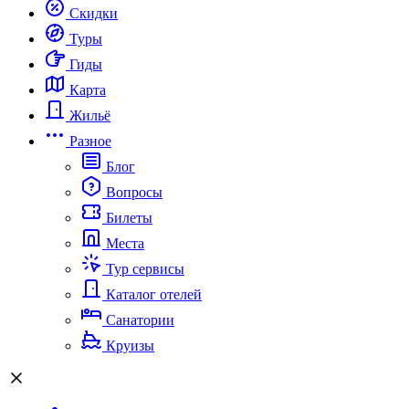
Скидки
Туры
Гиды
Карта
Жильё
Разное
Блог
Вопросы
Билеты
Места
Тур сервисы
Каталог отелей
Санатории
Круизы