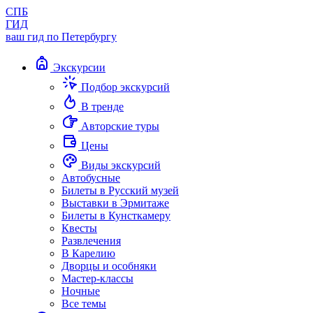
СПБ
ГИД
ваш гид по Петербургу
Экскурсии
Подбор экскурсий
В тренде
Авторские туры
Цены
Виды экскурсий
Автобусные
Билеты в Русский музей
Выставки в Эрмитаже
Билеты в Кунсткамеру
Квесты
Развлечения
В Карелию
Дворцы и особняки
Мастер-классы
Ночные
Все темы