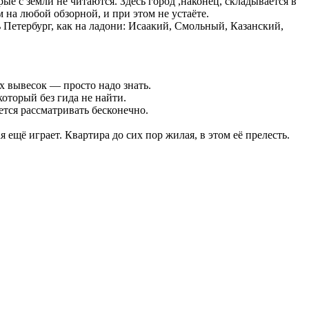
ые с земли не читаются. Здесь город ,наконец, складывается в
 на любой обзорной, и при этом не устаёте.
 Петербург, как на ладони: Исаакий, Смольный, Казанский,
их вывесок — просто надо знать.
оторый без гида не найти.
ется рассматривать бесконечно.
 ещё играет. Квартира до сих пор жилая, в этом её прелесть.