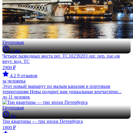
Групповая
1 час
Четыре разводных моста рег. ТС10239203 орг. пер. пас-ов
внут. вод. ТС
2900 ₽
4.2
9 отзывов
за человека
Этот новый маршрут по малым каналам и портовым
территориям Невы подарит вам уникальные впечатлени...
до 11 человек
Групповая
2ч
Три квартиры — три эпохи Петербурга
1800 ₽