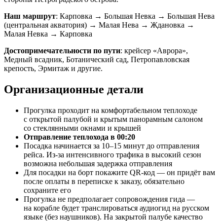
Наш маршрут
: Карповка → Большая Невка → Большая Нева
(центральная акватория) → Малая Нева → Ждановка →
Малая Невка → Карповка
Достопримечательности по пути
: крейсер «Аврора»,
Медный всадник, Ботанический сад, Петропавловская
крепость, Эрмитаж и другие.
Организационные детали
Прогулка проходит на комфортабельном теплоходе
с открытой палубой и крытым панорамным салоном
со стеклянными окнами и крышей
Отправление теплохода в 00:20
Посадка начинается за 10–15 минут до отправления
рейса. Из-за интенсивного трафика в высокий сезон
возможна небольшая задержка отправления
Для посадки на борт покажите QR-код — он придёт вам
после оплаты в переписке к заказу, обязательно
сохраните его
Прогулка не предполагает сопровождения гида —
на корабле будет транслироваться аудиогид на русском
языке (без наушников). На закрытой палубе качество