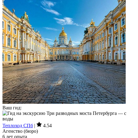
Ваш гид:
Теплоход СПб
|
4.54
Агенство (бюро)
6 лет опыта