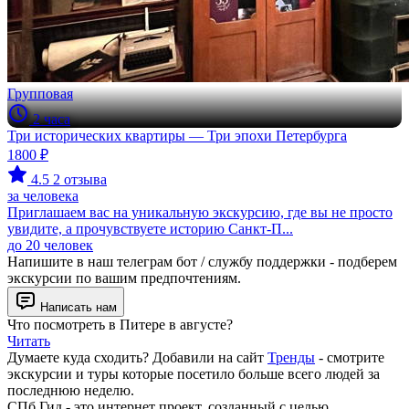
Групповая
2 часа
Три исторических квартиры — Три эпохи Петербурга
1800 ₽
4.5
2 отзыва
за человека
Приглашаем вас на уникальную экскурсию, где вы не просто
увидите, а прочувствуете историю Санкт-П...
до 20 человек
Напишите в наш телеграм бот / службу поддержки - подберем
экскурсии по вашим предпочтениям.
Написать нам
Что посмотреть в Питере в августе?
Читать
Думаете куда сходить? Добавили на сайт
Тренды
- смотрите
экскурсии и туры которые посетило больше всего людей за
последнюю неделю.
СПб Гид - это интернет проект, созданный с целью