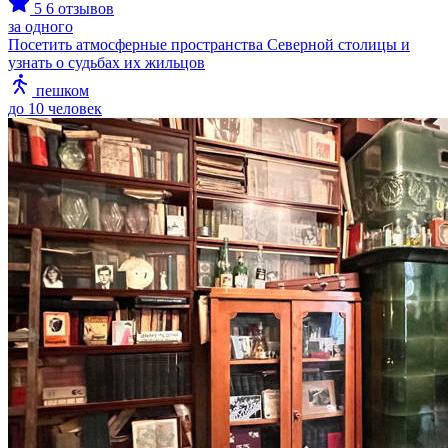
5
6 отзывов
за одного
Посетить атмосферные пространства Северной столицы и
узнать о судьбах их жильцов
пешком
до 10 человек