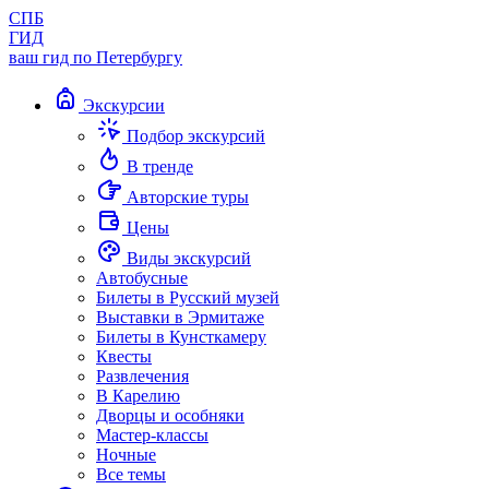
СПБ
ГИД
ваш гид по Петербургу
Экскурсии
Подбор экскурсий
В тренде
Авторские туры
Цены
Виды экскурсий
Автобусные
Билеты в Русский музей
Выставки в Эрмитаже
Билеты в Кунсткамеру
Квесты
Развлечения
В Карелию
Дворцы и особняки
Мастер-классы
Ночные
Все темы