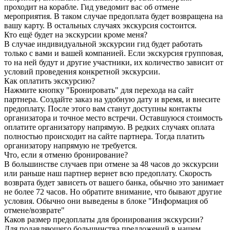
проходит на корабле. Гид уведомит вас об отмене
мероприятия. В таком случае предоплата будет возвращена на
вашу карту. В остальных случаях экскурсия состоится.
Кто ещё будет на экскурсии кроме меня?
В случае индивидуальной экскурсии гид будет работать
только с вами и вашей компанией. Если экскурсия групповая,
то на ней будут и другие участники, их количество зависит от
условий проведения конкретной экскурсии.
Как оплатить экскурсию?
Нажмите кнопку "Бронировать" для перехода на сайт
партнера. Создайте заказ на удобную дату и время, и внесите
предоплату. После этого вам станут доступны контакты
организатора и точное место встречи. Оставшуюся стоимость
оплатите организатору напрямую. В редких случаях оплата
полностью происходит на сайте партнера. Тогда платить
организатору напрямую не требуется.
Что, если я отменю бронирование?
В большинстве случаев при отмене за 48 часов до экскурсии
или раньше наш партнер вернет всю предоплату. Скорость
возврата будет зависеть от вашего банка, обычно это занимает
не более 72 часов. Но обратите внимание, что бывают другие
условия. Обычно они выведены в блоке "Информация об
отмене/возврате"
Каков размер предоплаты для бронирования экскурсии?
Для подавляющего большинства предложений в нашем