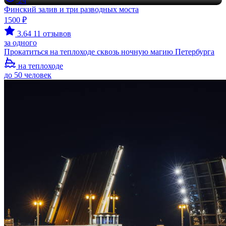
2ч
Финский залив и три разводных моста
1500 ₽
3.64
11 отзывов
за одного
Прокатиться на теплоходе сквозь ночную магию Петербурга
на теплоходе
до 50 человек