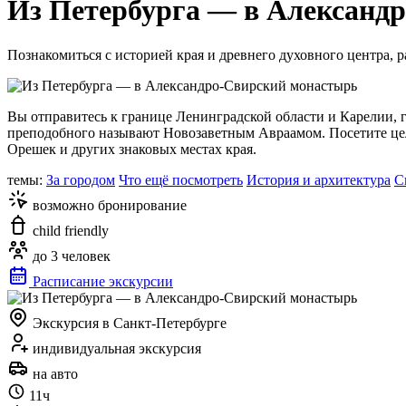
Из Петербурга — в Александ
Познакомиться с историей края и древнего духовного центра, 
Вы отправитесь к границе Ленинградской области и Карелии, г
преподобного называют Новозаветным Авраамом. Посетите целе
Орешек и других знаковых местах края.
темы:
За городом
Что ещё посмотреть
История и архитектура
С
возможно бронирование
child friendly
до 3 человек
Расписание экскурсии
Экскурсия в Санкт-Петербурге
индивидуальная экскурсия
на авто
11ч