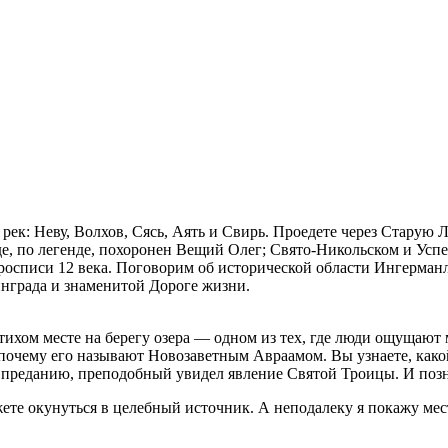
рек: Неву, Волхов, Сясь, Аять и Свирь. Проедете через Старую Л
де, по легенде, похоронен Вещий Олег; Свято-Никольском и Усп
росписи 12 века. Поговорим об исторической области Ингерман
нграда и знаменитой Дороге жизни.
тихом месте на берегу озера — одном из тех, где люди ощущают
очему его называют Новозаветным Авраамом. Вы узнаете, какой
по преданию, преподобный увидел явление Святой Троицы. И поз
ете окунуться в целебный источник. А неподалеку я покажу мес