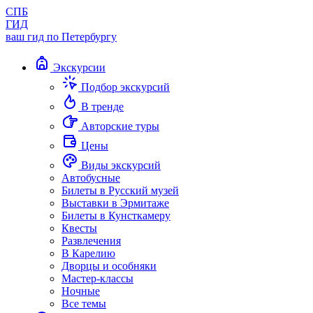
СПБ
ГИД
ваш гид по Петербургу
Экскурсии
Подбор экскурсий
В тренде
Авторские туры
Цены
Виды экскурсий
Автобусные
Билеты в Русский музей
Выставки в Эрмитаже
Билеты в Кунсткамеру
Квесты
Развлечения
В Карелию
Дворцы и особняки
Мастер-классы
Ночные
Все темы