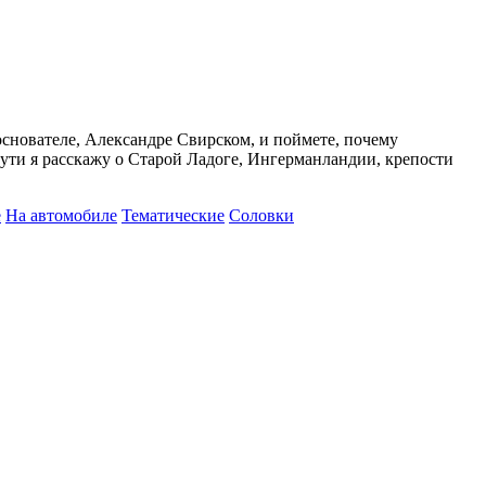
 основателе, Александре Свирском, и поймете, почему
ути я расскажу о Старой Ладоге, Ингерманландии, крепости
е
На автомобиле
Тематические
Соловки