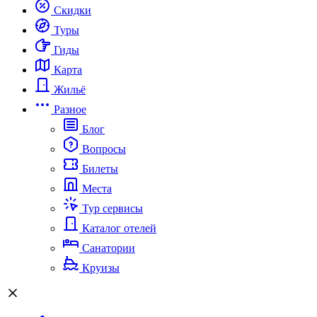
Скидки
Туры
Гиды
Карта
Жильё
Разное
Блог
Вопросы
Билеты
Места
Тур сервисы
Каталог отелей
Санатории
Круизы