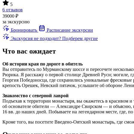
5
6 отзывов
39000 ₽
за экскурсию
Бронировать
Расписание экскурсии
Экскурсия не подходит? Подберем другие
Что вас ожидает
Об истории края по дороге в обитель
Вы отправитесь по Мурманскому шоссе и пересечете несколько 
Рюрика. Я расскажу о первой столице Древней Руси; могиле, г
Георгия Победоносца, где сохранились уникальные фресковые 
крепость Орешек, Невский пятачок, услышите об обороне Лени
Знакомство с северной лаврой
Подъехав к территории монастыря, вы окажетесь в красивом и 
об основателе обители — Александре Свирском — и объясню, п
16 вв. до наших дней. Побываете на легендарном месте, где, 
Кроме того, вы посетите Введено-Оятский монастырь, где смож