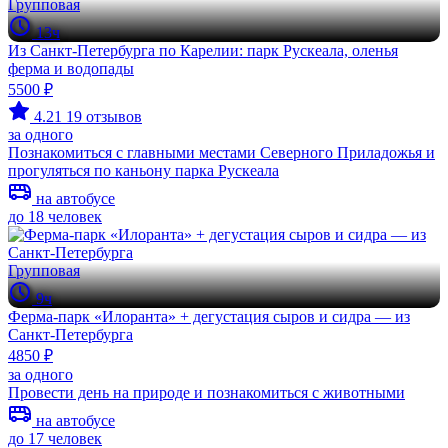
Групповая
13ч
Из Санкт-Петербурга по Карелии: парк Рускеала, оленья
ферма и водопады
5500 ₽
4.21
19 отзывов
за одного
Познакомиться с главными местами Северного Приладожья и
прогуляться по каньону парка Рускеала
на автобусе
до 18 человек
Групповая
9ч
Ферма-парк «Илоранта» + дегустация сыров и сидра — из
Санкт-Петербурга
4850 ₽
за одного
Провести день на природе и познакомиться с животными
на автобусе
до 17 человек