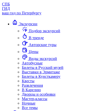
СПБ
ГИД
ваш гид по Петербургу
Экскурсии
Подбор экскурсий
В тренде
Авторские туры
Цены
Виды экскурсий
Автобусные
Билеты в Русский музей
Выставки в Эрмитаже
Билеты в Кунсткамеру
Квесты
Развлечения
В Карелию
Дворцы и особняки
Мастер-классы
Ночные
Все темы