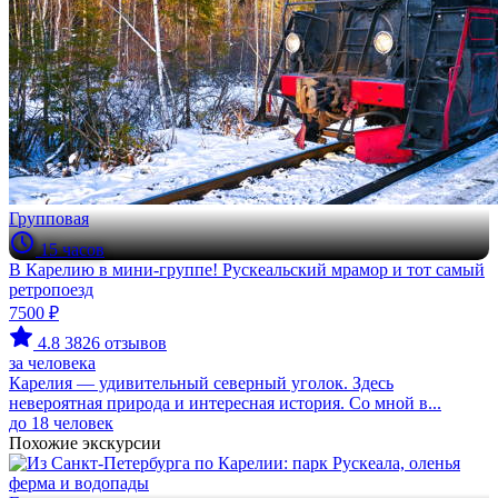
Групповая
15 часов
В Карелию в мини-группе! Рускеальский мрамор и тот самый
ретропоезд
7500 ₽
4.8
3826 отзывов
за человека
Карелия — удивительный северный уголок. Здесь
невероятная природа и интересная история. Со мной в...
до 18 человек
Похожие экскурсии