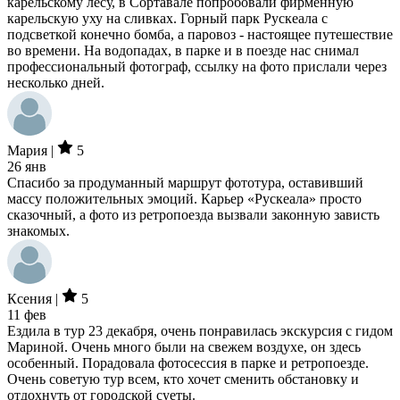
карельскому лесу, в Сортавале попробовали фирменную
карельскую уху на сливках. Горный парк Рускеала с
подсветкой конечно бомба, а паровоз - настоящее путешествие
во времени. На водопадах, в парке и в поезде нас снимал
профессиональный фотограф, ссылку на фото прислали через
несколько дней.
Мария |
5
26 янв
Спасибо за продуманный маршрут фототура, оставивший
массу положительных эмоций. Карьер «Рускеала» просто
сказочный, а фото из ретропоезда вызвали законную зависть
знакомых.
Ксения |
5
11 фев
Ездила в тур 23 декабря, очень понравилась экскурсия с гидом
Мариной. Очень много были на свежем воздухе, он здесь
особенный. Порадовала фотосессия в парке и ретропоезде.
Очень советую тур всем, кто хочет сменить обстановку и
отдохнуть от городской суеты.