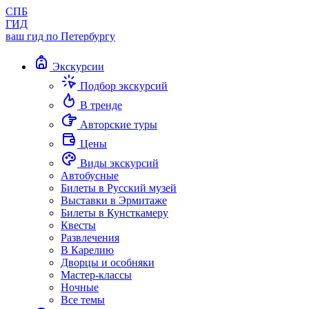
СПБ
ГИД
ваш гид по Петербургу
Экскурсии
Подбор экскурсий
В тренде
Авторские туры
Цены
Виды экскурсий
Автобусные
Билеты в Русский музей
Выставки в Эрмитаже
Билеты в Кунсткамеру
Квесты
Развлечения
В Карелию
Дворцы и особняки
Мастер-классы
Ночные
Все темы