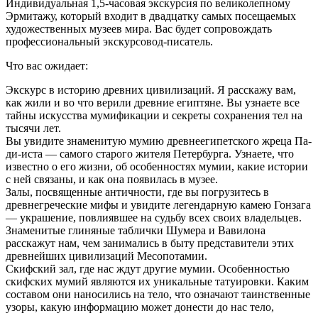
Индивидуальная 1,5-часовая экскурсия по великолепному
Эрмитажу, который входит в двадцатку самых посещаемых
художественных музеев мира. Вас будет сопровождать
профессиональный экскурсовод-писатель.
Что вас ожидает:
Экскурс в историю древних цивилизаций. Я расскажу вам,
как жили и во что верили древние египтяне. Вы узнаете все
тайны искусства мумификации и секреты сохранения тел на
тысячи лет.
Вы увидите знаменитую мумию древнеегипетского жреца Па-
ди-иста — самого старого жителя Петербурга. Узнаете, что
известно о его жизни, об особенностях мумии, какие истории
с ней связаны, и как она появилась в музее.
Залы, посвященные античности, где вы погрузитесь в
древнегреческие мифы и увидите легендарную камею Гонзага
— украшение, повлиявшее на судьбу всех своих владельцев.
Знаменитые глиняные таблички Шумера и Вавилона
расскажут нам, чем занимались в быту представители этих
древнейших цивилизаций Месопотамии.
Скифский зал, где нас ждут другие мумии. Особенностью
скифских мумий являются их уникальные татуировки. Каким
составом они наносились на тело, что означают таинственные
узоры, какую информацию может донести до нас тело,