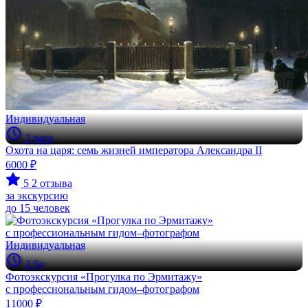
Индивидуальная
2 часа
Охота на царя: семь жизней императора Александра II
6000 ₽
5
2 отзыва
за экскурсию
до 15 человек
Индивидуальная
2.5ч
Фотоэкскурсия «Прогулка по Эрмитажу»
с профессиональным гидом–фотографом
11000 ₽