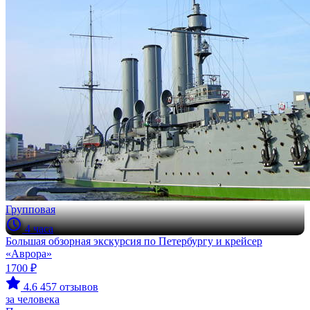
Групповая
4 часа
Большая обзорная экскурсия по Петербургу и крейсер
«Аврора»
1700 ₽
4.6
457 отзывов
за человека