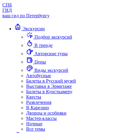
СПБ
ГИД
ваш гид по Петербургу
Экскурсии
Подбор экскурсий
В тренде
Авторские туры
Цены
Виды экскурсий
Автобусные
Билеты в Русский музей
Выставки в Эрмитаже
Билеты в Кунсткамеру
Квесты
Развлечения
В Карелию
Дворцы и особняки
Мастер-классы
Ночные
Все темы