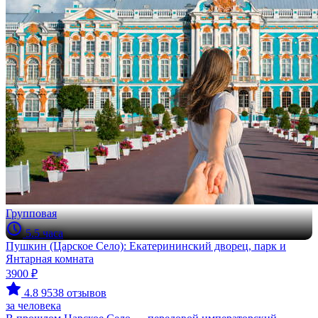
Групповая
5.5 часа
Пушкин (Царское Село): Екатерининский дворец, парк и
Янтарная комната
3900 ₽
4.8
9538 отзывов
за человека