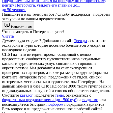
Предлагаем вам отправиться на прогулку по историческому
центру Петербурга, увидеть его главные до...
до 50 человек
Напишите в наш телеграм бот / службу поддержки - подберем
экскурсии по вашим предпочтениям.
Написать нам
Что посмотреть в Питере в августе?
Читать
Думаете куда сходить? Добавили на сайт
Тренды
- смотрите
экскурсии и туры которые посетило больше всего людей за
последнюю неделю.
СПб Гид - это интернет проект, созданный с целью
предоставить сообществу путешественников актуальные
каталоги туристических услуг, связанных с городом и
окрестностями. Мы добавляем на сайт экскурсии от
проверенных партнеров, а также размещаем другие форматы
контента: авторские туры, предложения от гидов, списки
интересных мест и статьи о туристическом Петербурге. На
данный момент в базе СПб Гид более 3000 тысяч групповых и
индивидуальных экскурсий и список обновляется ежедневно.
Смотрите
каталог
, исследуйте
темы
, ознакомьтесь с
бюджетными предложениями (до 1500 руб)
и
скидками
или
воспользуйтесь быстрым
подбором
подходящих вариантов.
Есть вопрос или предложение связанное с работой сайта?