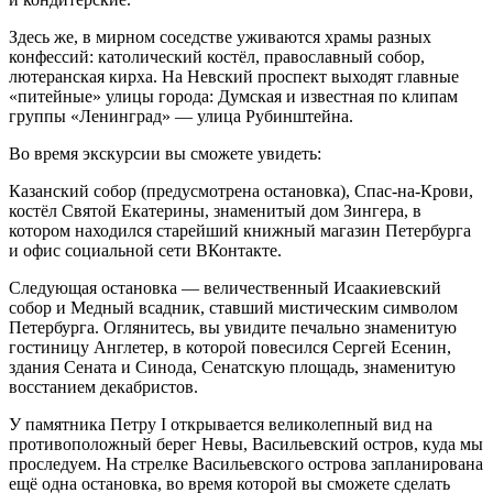
Здесь же, в мирном соседстве уживаются храмы разных
конфессий: католический костёл, православный собор,
лютеранская кирха. На Невский проспект выходят главные
«питейные» улицы города: Думская и известная по клипам
группы «Ленинград» — улица Рубинштейна.
Во время экскурсии вы сможете увидеть:
Казанский собор (предусмотрена остановка), Спас-на-Крови,
костёл Святой Екатерины, знаменитый дом Зингера, в
котором находился старейший книжный магазин Петербурга
и офис социальной сети ВКонтакте.
Следующая остановка — величественный Исаакиевский
собор и Медный всадник, ставший мистическим символом
Петербурга. Оглянитесь, вы увидите печально знаменитую
гостиницу Англетер, в которой повесился Сергей Есенин,
здания Сената и Синода, Сенатскую площадь, знаменитую
восстанием декабристов.
У памятника Петру I открывается великолепный вид на
противоположный берег Невы, Васильевский остров, куда мы
проследуем. На стрелке Васильевского острова запланирована
ещё одна остановка, во время которой вы сможете сделать