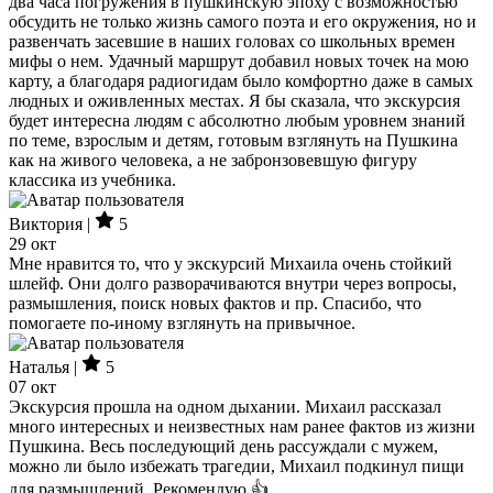
два часа погружения в пушкинскую эпоху с возможностью
обсудить не только жизнь самого поэта и его окружения, но и
развенчать засевшие в наших головах со школьных времен
мифы о нем. Удачный маршрут добавил новых точек на мою
карту, а благодаря радиогидам было комфортно даже в самых
людных и оживленных местах. Я бы сказала, что экскурсия
будет интересна людям с абсолютно любым уровнем знаний
по теме, взрослым и детям, готовым взглянуть на Пушкина
как на живого человека, а не забронзовевшую фигуру
классика из учебника.
Виктория |
5
29 окт
Мне нравится то, что у экскурсий Михаила очень стойкий
шлейф. Они долго разворачиваются внутри через вопросы,
размышления, поиск новых фактов и пр. Спасибо, что
помогаете по-иному взглянуть на привычное.
Наталья |
5
07 окт
Экскурсия прошла на одном дыхании. Михаил рассказал
много интересных и неизвестных нам ранее фактов из жизни
Пушкина. Весь последующий день рассуждали с мужем,
можно ли было избежать трагедии, Михаил подкинул пищи
для размышлений. Рекомендую 👍