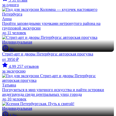
5
31 отзыв
за одного
Анна
Пройти заповедными улочками нетронутого района на
групповой экскурсии
до 11 человек
Индивидуальная
2ч
Стрит-арт и дворы Петербурга: авторская прогулка
от 3950 ₽
4.99
257 отзывов
за экскурсию
Татьяна
Погрузиться в мир уличного искусства и найти островки
андеграунда среди центральных улиц города
до 10 человек
Индивидуальная
1.5ч