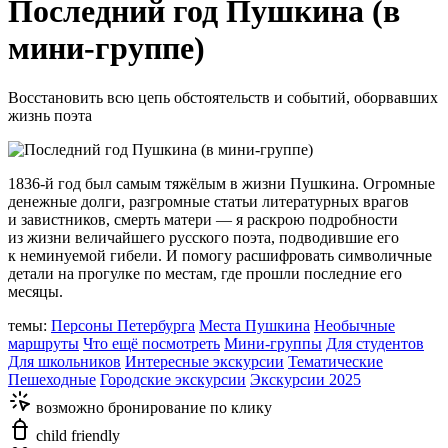
Последний год Пушкина (в
мини-группе)
Восстановить всю цепь обстоятельств и событий, оборвавших
жизнь поэта
1836-й год был самым тяжёлым в жизни Пушкина. Огромные
денежные долги, разгромные статьи литературных врагов
и завистников, смерть матери — я раскрою подробности
из жизни величайшего русского поэта, подводившие его
к неминуемой гибели. И помогу расшифровать символичные
детали на прогулке по местам, где прошли последние его
месяцы.
темы:
Персоны Петербурга
Места Пушкина
Необычные
маршруты
Что ещё посмотреть
Мини-группы
Для студентов
Для школьников
Интересные экскурсии
Тематические
Пешеходные
Городские экскурсии
Экскурсии 2025
возможно бронирование по клику
child friendly