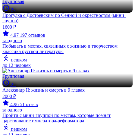
Групповая
2ч
Прогулка с Достоевским по Сенной и окрестностям (мини-
группа)
1600 ₽
4.97
197 отзывов
за одного
Побывать в местах, связанных с жизнью и творчеством
классика русской литературы
пешком
до 12 человек
Групповая
2ч
Александр II: жизнь и смерть в 9 главах
2000 ₽
4.96
51 отзыв
за одного
Пройти с мини-группой по местам, которые помнят
царствование императора-реформатора
пешком
до 12 человек