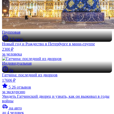
Групповая
2.5 часа
Новый год и Рождество в Петербурге в мини-группе
2300 ₽
за человека
Индивидуальная
5ч
Гатчина: последний из дворцов
17606 ₽
5
26 отзывов
за экскурсию
Увидеть Гатчинский дворец и узнать, как он выживал в годы
войны
на авто
до 4 человек