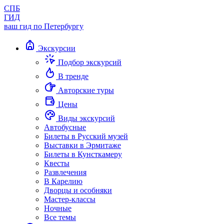
СПБ
ГИД
ваш гид по Петербургу
Экскурсии
Подбор экскурсий
В тренде
Авторские туры
Цены
Виды экскурсий
Автобусные
Билеты в Русский музей
Выставки в Эрмитаже
Билеты в Кунсткамеру
Квесты
Развлечения
В Карелию
Дворцы и особняки
Мастер-классы
Ночные
Все темы