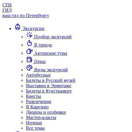
СПБ
ГИД
ваш гид по Петербургу
Экскурсии
Подбор экскурсий
В тренде
Авторские туры
Цены
Виды экскурсий
Автобусные
Билеты в Русский музей
Выставки в Эрмитаже
Билеты в Кунсткамеру
Квесты
Развлечения
В Карелию
Дворцы и особняки
Мастер-классы
Ночные
Все темы