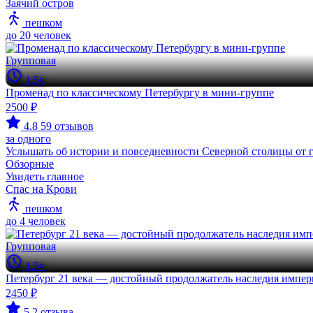
Заячий остров
пешком
до 20 человек
Групповая
1.5ч
Променад по классическому Петербургу в мини-группе
2500 ₽
4.8
59 отзывов
за одного
Услышать об истории и повседневности Северной столицы от г
Обзорные
Увидеть главное
Спас на Крови
пешком
до 4 человек
Групповая
1.5ч
Петербург 21 века — достойный продолжатель наследия импе
2450 ₽
5
2 отзыва