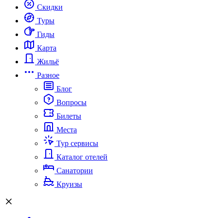
Скидки
Туры
Гиды
Карта
Жильё
Разное
Блог
Вопросы
Билеты
Места
Тур сервисы
Каталог отелей
Санатории
Круизы