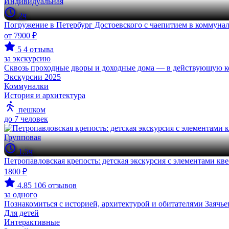
Индивидуальная
2ч
Погружение в Петербург Достоевского с чаепитием в коммуна
от 7900 ₽
5
4 отзыва
за экскурсию
Сквозь проходные дворы и доходные дома — в действующую 
Экскурсии 2025
Коммуналки
История и архитектура
пешком
до 7 человек
Групповая
1.5ч
Петропавловская крепость: детская экскурсия с элементами кве
1800 ₽
4.85
106 отзывов
за одного
Познакомиться с историей, архитектурой и обитателями Заячье
Для детей
Интерактивные