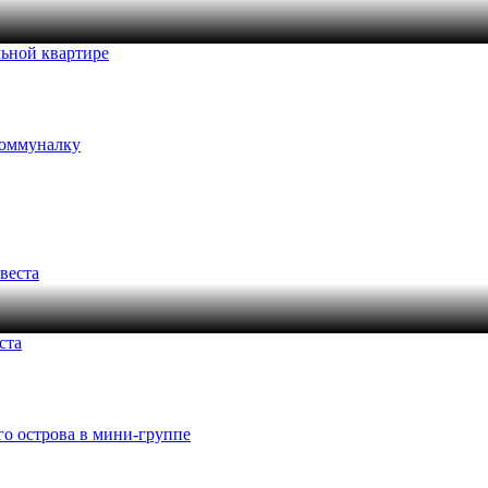
льной квартире
коммуналку
ста
го острова в мини-группе