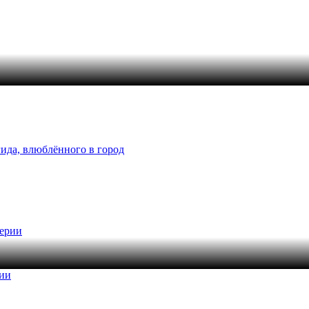
ида, влюблённого в город
рии