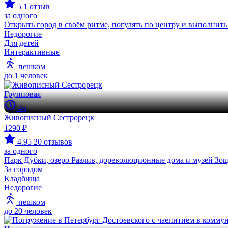
5
1 отзыв
за одного
Открыть город в своём ритме, погулять по центру и выполнить
Недорогие
Для детей
Интерактивные
пешком
до 1 человек
Групповая
4ч
Живописный Сестрорецк
1290 ₽
4.95
20 отзывов
за одного
Парк Дубки, озеро Разлив, дореволюционные дома и музей Зощ
За городом
Кладбища
Недорогие
пешком
до 20 человек