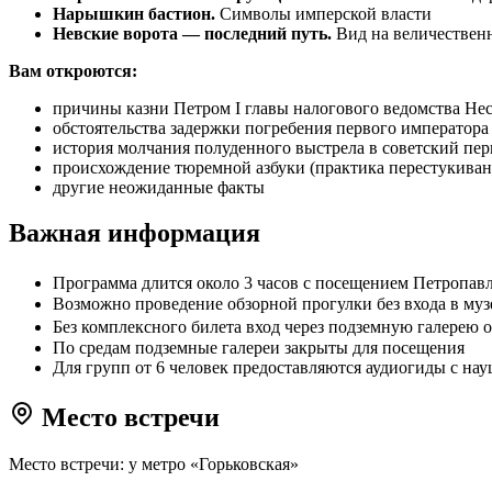
Нарышкин бастион.
Символы имперской власти
Невские ворота — последний путь.
Вид на величествен
Вам откроются:
причины казни Петром I главы налогового ведомства Не
обстоятельства задержки погребения первого императора
история молчания полуденного выстрела в советский пе
происхождение тюремной азбуки (практика перестукиван
другие неожиданные факты
Важная информация
Программа длится около 3 часов с посещением Петропавл
Возможно проведение обзорной прогулки без входа в музеи
Без комплексного билета вход через подземную галерею 
По средам подземные галереи закрыты для посещения
Для групп от 6 человек предоставляются аудиогиды с на
Место встречи
Место встречи: у метро «Горьковская»