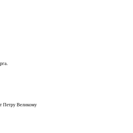
рга.
т Петру Великому