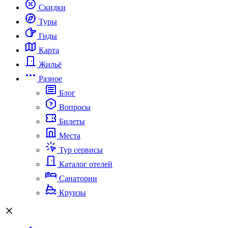
Скидки
Туры
Гиды
Карта
Жильё
Разное
Блог
Вопросы
Билеты
Места
Тур сервисы
Каталог отелей
Санатории
Круизы