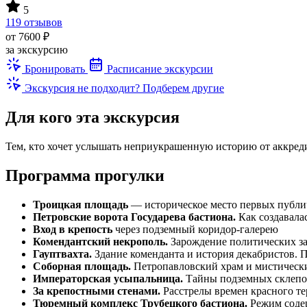
5
119 отзывов
от 7600 ₽
за экскурсию
Бронировать
Расписание экскурсии
Экскурсия не подходит? Подберем другие
Для кого эта экскурсия
Тем, кто хочет услышать неприукрашенную историю от аккреди
Программа прогулки
Троицкая площадь
— историческое место первых публи
Петровские ворота Государева бастиона.
Как создавала
Вход в крепость
через подземный коридор-галерею
Комендантский некрополь.
Зарождение политических за
Гауптвахта.
Здание коменданта и история декабристов. 
Соборная площадь.
Петропавловский храм и мистически
Императорская усыпальница.
Тайны подземных склепов
За крепостными стенами.
Расстрелы времен красного т
Тюремный комплекс Трубецкого бастиона.
Режим содер