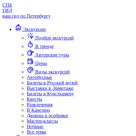
СПБ
ГИД
ваш гид по Петербургу
Экскурсии
Подбор экскурсий
В тренде
Авторские туры
Цены
Виды экскурсий
Автобусные
Билеты в Русский музей
Выставки в Эрмитаже
Билеты в Кунсткамеру
Квесты
Развлечения
В Карелию
Дворцы и особняки
Мастер-классы
Ночные
Все темы