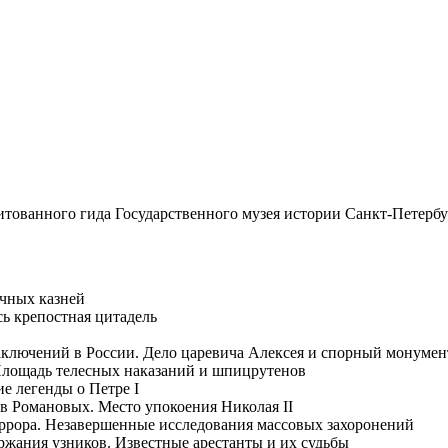
тованного гида Государственного музея истории Санкт-Петербу
чных казней
сь крепостная цитадель
ключений в России. Дело царевича Алексея и спорный монумен
Площадь телесных наказаний и шпицрутенов
е легенды о Петре I
 Романовых. Место упокоения Николая II
еррора. Незавершенные исследования массовых захоронений
жания узников. Известные арестанты и их судьбы