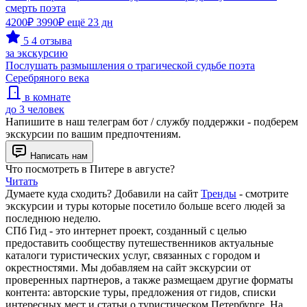
смерть поэта
4200₽
3990₽
ещё 23 дн
5
4 отзыва
за экскурсию
Послушать размышления о трагической судьбе поэта
Серебряного века
в комнате
до 3 человек
Напишите в наш телеграм бот / службу поддержки - подберем
экскурсии по вашим предпочтениям.
Написать нам
Что посмотреть в Питере в августе?
Читать
Думаете куда сходить? Добавили на сайт
Тренды
- смотрите
экскурсии и туры которые посетило больше всего людей за
последнюю неделю.
СПб Гид - это интернет проект, созданный с целью
предоставить сообществу путешественников актуальные
каталоги туристических услуг, связанных с городом и
окрестностями. Мы добавляем на сайт экскурсии от
проверенных партнеров, а также размещаем другие форматы
контента: авторские туры, предложения от гидов, списки
интересных мест и статьи о туристическом Петербурге. На