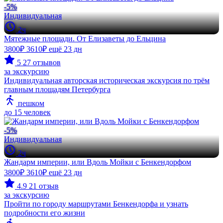
-5%
Индивидуальная
2ч
Мятежные площади. От Елизаветы до Ельцина
3800₽
3610₽
ещё 23 дн
5
27 отзывов
за экскурсию
Индивидуальная авторская историческая экскурсия по трём
главным площадям Петербурга
пешком
до 15 человек
-5%
Индивидуальная
2ч
Жандарм империи, или Вдоль Мойки с Бенкендорфом
3800₽
3610₽
ещё 23 дн
4.9
21 отзыв
за экскурсию
Пройти по городу маршрутами Бенкендорфа и узнать
подробности его жизни