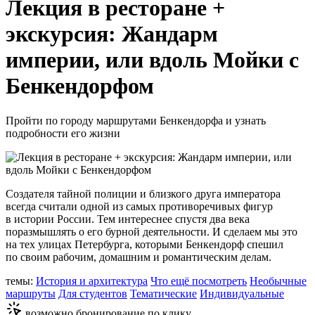
Лекция в ресторане +
экскурсия: Жандарм
империи, или вдоль Мойки с
Бенкендорфом
Пройти по городу маршрутами Бенкендорфа и узнать
подробности его жизни
Создателя тайной полиции и близкого друга императора
всегда считали одной из самых противоречивых фигур
в истории России. Тем интереснее спустя два века
поразмышлять о его бурной деятельности. И сделаем мы это
на тех улицах Петербурга, которыми Бенкендорф спешил
по своим рабочим, домашним и романтическим делам.
темы:
История и архитектура
Что ещё посмотреть
Необычные
маршруты
Для студентов
Тематические
Индивидуальные
возможно бронирование по клику