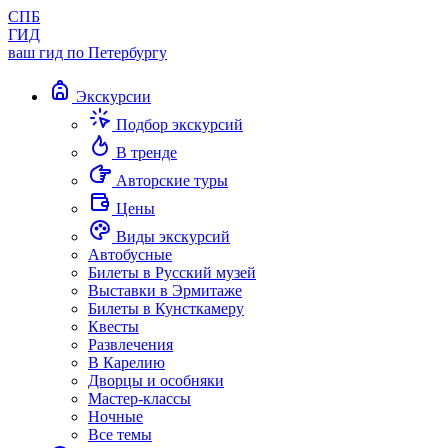
СПБ
ГИД
ваш гид по Петербургу
Экскурсии
Подбор экскурсий
В тренде
Авторские туры
Цены
Виды экскурсий
Автобусные
Билеты в Русский музей
Выставки в Эрмитаже
Билеты в Кунсткамеру
Квесты
Развлечения
В Карелию
Дворцы и особняки
Мастер-классы
Ночные
Все темы