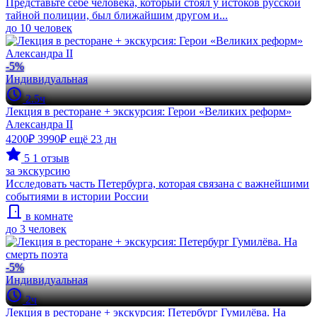
Представьте себе человека, который стоял у истоков русской
тайной полиции, был ближайшим другом и...
до 10 человек
-5%
Индивидуальная
2.5ч
Лекция в ресторане + экскурсия: Герои «Великих реформ»
Александра II
4200₽
3990₽
ещё 23 дн
5
1 отзыв
за экскурсию
Исследовать часть Петербурга, которая связана с важнейшими
событиями в истории России
в комнате
до 3 человек
-5%
Индивидуальная
2ч
Лекция в ресторане + экскурсия: Петербург Гумилёва. На