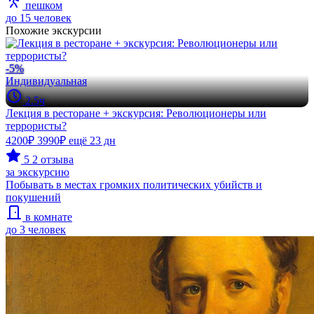
пешком
до 15 человек
Похожие экскурсии
-5%
Индивидуальная
2.5ч
Лекция в ресторане + экскурсия: Революционеры или
террористы?
4200₽
3990₽
ещё 23 дн
5
2 отзыва
за экскурсию
Побывать в местах громких политических убийств и
покушений
в комнате
до 3 человек