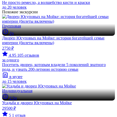
Не просто ремесло, а волшебство кисти и краски
до 20 человек
Похожие экскурсии
Групповая
2ч
Дворец Юсуповых на Мойке: история богатейшей семьи
империи (билеты включены)
2750 ₽
4.95
105 отзывов
за одного
Посетить дворец, которым владели 5 поколений знатного
рода, и узнать 200-летнюю историю семьи
в музее
до 15 человек
Индивидуальная
2.5ч
Усадьба и дворец Юсуповых на Мойке
29500 ₽
5
1 отзыв