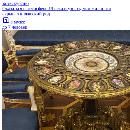
за экскурсию
Оказаться в атмосфере 19 века и узнать, чем жил и что
скрывал княжеский род
в музее
до 7 человек