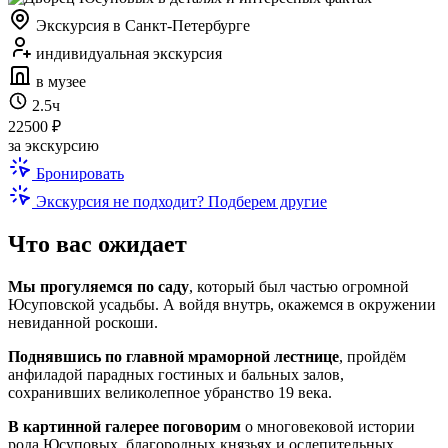
Экскурсия в Санкт-Петербурге
индивидуальная экскурсия
в музее
2.5ч
22500 ₽
за экскурсию
Бронировать
Экскурсия не подходит? Подберем другие
Что вас ожидает
Мы прогуляемся по саду
, который был частью огромной
Юсуповской усадьбы. А войдя внутрь, окажемся в окружении
невиданной роскоши.
Поднявшись по главной мраморной лестнице
, пройдём
анфиладой парадных гостиных и бальных залов,
сохранивших великолепное убранство 19 века.
В картинной галерее поговорим
о многовековой истории
рода Юсуповых, благородных князьях и ослепительных