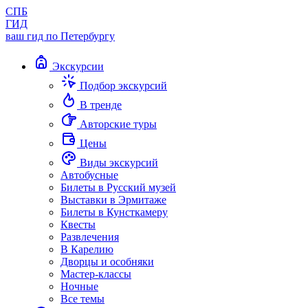
СПБ
ГИД
ваш гид по Петербургу
Экскурсии
Подбор экскурсий
В тренде
Авторские туры
Цены
Виды экскурсий
Автобусные
Билеты в Русский музей
Выставки в Эрмитаже
Билеты в Кунсткамеру
Квесты
Развлечения
В Карелию
Дворцы и особняки
Мастер-классы
Ночные
Все темы