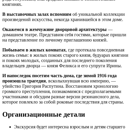
княгинях.
В выставочных залах вспомним
об уникальной коллекции
произведений искусства, некогда хранившейся в этом доме.
Окажемся в жемчужине дворцовой архитектуры
—
домашнем театре. Представим себя гостями, которые пришли
на представление по личному приглашению князей.
Побываем в жилых комнатах
, где протекала повседневная
жизнь семьи: в жилых покоях старого князя, будуарах княгини
и покоях молодых, созданных для последнего поколения
владельцев дворца — князя Феликса и его супруги Ирины.
И напоследок посетим часть дома, где зимой 1916 года
произошла трагедия
, всколыхнувшая всю империю, —
убийство Григория Распутина. Восстановим хронологию
громкого преступления, познакомимся с предполагаемыми
участниками и обсудим разные версии резонансного дела,
которое повлекло за собой роковые последствия для страны.
Организационные детали
Экскурсия будет интересна взрослым и детям старшего