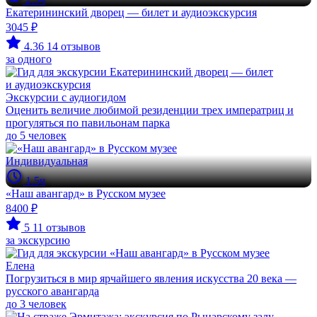
Екатерининский дворец — билет и аудиоэкскурсия
3045 ₽
4.36
14 отзывов
за одного
Экскурсии с аудиогидом
Оценить величие любимой резиденции трех императриц и
прогуляться по павильонам парка
до 5 человек
Индивидуальная
1.5ч
«Наш авангард» в Русском музее
8400 ₽
5
11 отзывов
за экскурсию
Елена
Погрузиться в мир ярчайшего явления искусства 20 века —
русского авангарда
до 3 человек