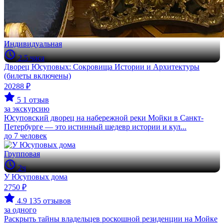
Индивидуальная
2.5 часа
Дворец Юсуповых: Сокровища Истории и Архитектуры
(билеты включены)
20288 ₽
5
1 отзыв
за экскурсию
Юсуповский дворец на набережной реки Мойки в Санкт-
Петербурге — это истинный шедевр истории и кул...
до 7 человек
Групповая
2ч
У Юсуповых дома
2750 ₽
4.9
135 отзывов
за одного
Раскрыть тайны владельцев роскошной резиденции на Мойке