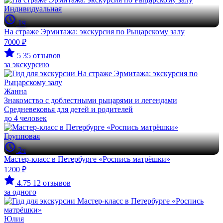
Индивидуальная
1ч
На страже Эрмитажа: экскурсия по Рыцарскому залу
7000 ₽
5
35 отзывов
за экскурсию
Жанна
Знакомство с доблестными рыцарями и легендами
Средневековья для детей и родителей
до 4 человек
Групповая
2ч
Мастер-класс в Петербурге «Роспись матрёшки»
1200 ₽
4.75
12 отзывов
за одного
Юлия