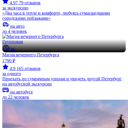
4.97
79 отзывов
за экскурсию
«Два часа в тепле и комфорте, любуясь сумасшедшими
городскими пейзажами»
на авто
до 4 человек
Групповая
3ч
Магия вечернего Петербурга
1790 ₽
4.9
165 отзывов
за одного
Проехать по сумрачным улицам и увидеть другой Петербург
на автобусной экскурсии
на автобусе
до 22 человек