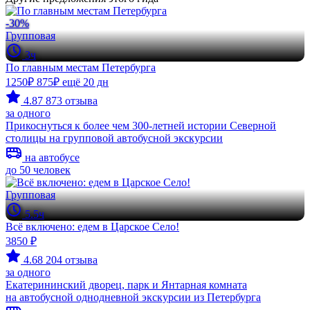
-30%
Групповая
3ч
По главным местам Петербурга
1250₽
875₽
ещё 20 дн
4.87
873 отзыва
за одного
Прикоснуться к более чем 300-летней истории Северной
столицы на групповой автобусной экскурсии
на автобусе
до 50 человек
Групповая
5.5ч
Всё включено: едем в Царское Село!
3850 ₽
4.68
204 отзыва
за одного
Екатерининский дворец, парк и Янтарная комната
на автобусной однодневной экскурсии из Петербурга