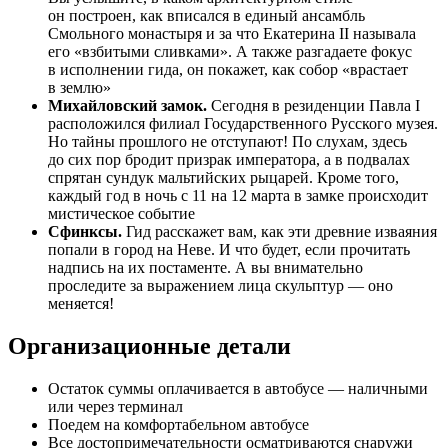
он построен, как вписался в единый ансамбль
Смольного монастыря и за что Екатерина II называла
его «взбитыми сливками». А также разгадаете фокус
в исполнении гида, он покажет, как собор «врастает
в землю»
Михайловский замок.
Сегодня в резиденции Павла I
расположился филиал Государственного Русского музея.
Но тайны прошлого не отступают! По слухам, здесь
до сих пор бродит призрак императора, а в подвалах
спрятан сундук мальтийских рыцарей. Кроме того,
каждый год в ночь с 11 на 12 марта в замке происходит
мистическое событие
Сфинксы.
Гид расскажет вам, как эти древние изваяния
попали в город на Неве. И что будет, если прочитать
надпись на их постаменте. А вы внимательно
проследите за выражением лица скульптур — оно
меняется!
Организационные детали
Остаток суммы оплачивается в автобусе — наличными
или через терминал
Поедем на комфортабельном автобусе
Все достопримечательности осматриваются снаружи