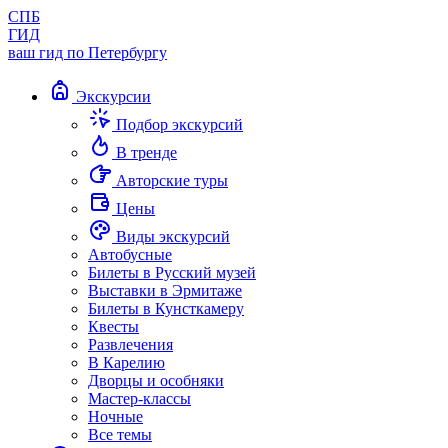
СПБ
ГИД
ваш гид по Петербургу
Экскурсии
Подбор экскурсий
В тренде
Авторские туры
Цены
Виды экскурсий
Автобусные
Билеты в Русский музей
Выставки в Эрмитаже
Билеты в Кунсткамеру
Квесты
Развлечения
В Карелию
Дворцы и особняки
Мастер-классы
Ночные
Все темы