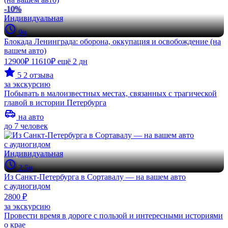
-10%
Индивидуальная
9ч
Блокада Ленинграда: оборона, оккупация и освобождение (на
вашем авто)
12900₽
11610₽
ещё 2 дн
5
2 отзыва
за экскурсию
Побывать в малоизвестных местах, связанных с трагической
главой в истории Петербурга
на авто
до 7 человек
Индивидуальная
2.5ч
Из Санкт-Петербурга в Сортавалу — на вашем авто
с аудиогидом
2800 ₽
за экскурсию
Провести время в дороге с пользой и интересными историями
о крае