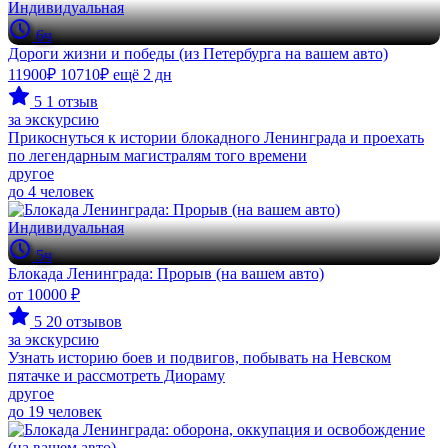
Индивидуальная
6ч
Дороги жизни и победы (из Петербурга на вашем авто)
11900₽
10710₽
ещё 2 дн
5
1 отзыв
за экскурсию
Прикоснуться к истории блокадного Ленинграда и проехать
по легендарным магистралям того времени
другое
до 4 человек
Индивидуальная
5ч
Блокада Ленинграда: Прорыв (на вашем авто)
от 10000 ₽
5
20 отзывов
за экскурсию
Узнать историю боев и подвигов, побывать на Невском
пятачке и рассмотреть Диораму
другое
до 19 человек