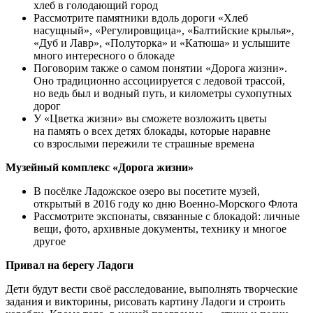
хлеб в голодающий город
Рассмотрите памятники вдоль дороги «Хлеб
насущный», «Регулировщица», «Балтийские крылья»,
«Дуб и Лавр», «Полуторка» и «Катюша» и услышите
много интересного о блокаде
Поговорим также о самом понятии «Дорога жизни».
Оно традиционно ассоциируется с ледовой трассой,
но ведь был и водный путь, и километры сухопутных
дорог
У «Цветка жизни» вы сможете возложить цветы
на память о всех детях блокады, которые наравне
со взрослыми пережили те страшные времена
Музейный комплекс «Дорога жизни»
В посёлке Ладожское озеро вы посетите музей,
открытый в 2016 году ко дню Военно-Морского Флота
Рассмотрите экспонаты, связанные с блокадой: личные
вещи, фото, архивные документы, технику и многое
другое
Привал на берегу Ладоги
Дети будут вести своё расследование, выполнять творческие
задания и викторины, рисовать картину Ладоги и строить