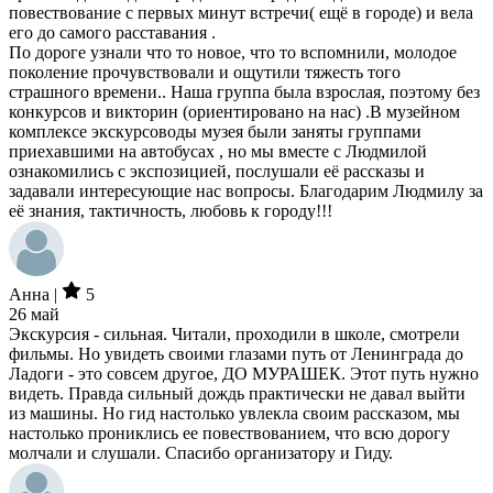
повествование с первых минут встречи( ещё в городе) и вела
его до самого расставания .
По дороге узнали что то новое, что то вспомнили, молодое
поколение прочувствовали и ощутили тяжесть того
страшного времени.. Наша группа была взрослая, поэтому без
конкурсов и викторин (ориентировано на нас) .В музейном
комплексе экскурсоводы музея были заняты группами
приехавшими на автобусах , но мы вместе с Людмилой
ознакомились с экспозицией, послушали её рассказы и
задавали интересующие нас вопросы. Благодарим Людмилу за
её знания, тактичность, любовь к городу!!!
Анна |
5
26 май
Экскурсия - сильная. Читали, проходили в школе, смотрели
фильмы. Но увидеть своими глазами путь от Ленинграда до
Ладоги - это совсем другое, ДО МУРАШЕК. Этот путь нужно
видеть. Правда сильный дождь практически не давал выйти
из машины. Но гид настолько увлекла своим рассказом, мы
настолько прониклись ее повествованием, что всю дорогу
молчали и слушали. Спасибо организатору и Гиду.