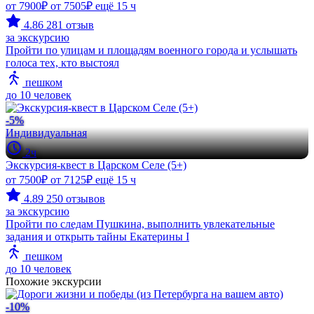
от 7900₽
от 7505₽
ещё 15 ч
4.86
281 отзыв
за экскурсию
Пройти по улицам и площадям военного города и услышать
голоса тех, кто выстоял
пешком
до 10 человек
-5%
Индивидуальная
2ч
Экскурсия-квест в Царском Селе (5+)
от 7500₽
от 7125₽
ещё 15 ч
4.89
250 отзывов
за экскурсию
Пройти по следам Пушкина, выполнить увлекательные
задания и открыть тайны Екатерины I
пешком
до 10 человек
Похожие экскурсии
-10%