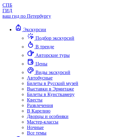
СПБ
ГИД
ваш гид по Петербургу
Экскурсии
Подбор экскурсий
В тренде
Авторские туры
Цены
Виды экскурсий
Автобусные
Билеты в Русский музей
Выставки в Эрмитаже
Билеты в Кунсткамеру
Квесты
Развлечения
В Карелию
Дворцы и особняки
Мастер-классы
Ночные
Все темы