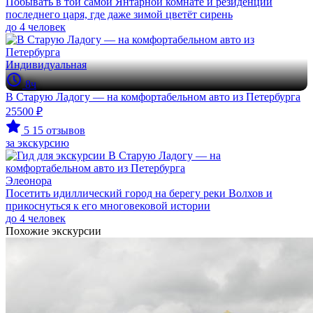
Побывать в той самой Янтарной комнате и резиденции
последнего царя, где даже зимой цветёт сирень
до 4 человек
Индивидуальная
8ч
В Старую Ладогу — на комфортабельном авто из Петербурга
25500 ₽
5
15 отзывов
за экскурсию
Элеонора
Посетить идиллический город на берегу реки Волхов и
прикоснуться к его многовековой истории
до 4 человек
Похожие экскурсии