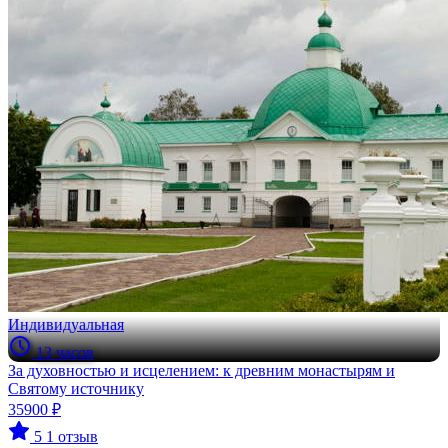
Индивидуальная
13 часов
За духовностью и исцелением: к древним монастырям и
Святому источнику
35900 ₽
5
1 отзыв