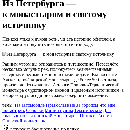
Из Петербурга —
к монастырям и святому
источнику
Прикоснуться к духовности, узнать историю обителей, а
возможно и получить помощь от святой воды
Ранним утром вы отправитесь в путешествие! Пересечёте
несколько могучих рек, полюбуетесь величественными
северными лесами и живописными видами. Вы посетите
Александро-Свирский монастырь, где более 500 лет назад
произошло богоявление. А также Покрово-Тервенический
монастырь с чудотворной иконой и целебным источником, в
котором круглогодично можно совершить омовение.
темы:
На автомобиле
Православные
За городом
Что ещё
посмотреть
Соловки
Мини-группы
Тематические
Для
школьников
Тихвинский монастырь
в Псков
в Тихвин
Свирский монастырь
возможно бронирование по клику