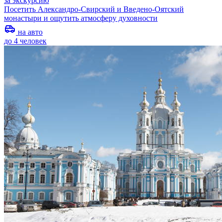
за экскурсию
Посетить Александро-Свирский и Введено-Оятский
монастыри и ощутить атмосферу духовности
на авто
до 4 человек