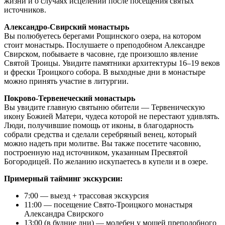
жизни и о случаях исцелений после посещения святых
источников.
Александро-Свирский монастырь
Вы полюбуетесь берегами Рощинского озера, на котором
стоит монастырь. Послушаете о преподобном Александре
Свирском, побываете в часовне, где произошло явление
Святой Троицы. Увидите памятники архитектуры 16–19 веков
и фрески Троицкого собора. В выходные дни в монастыре
можно принять участие в литургии.
Покрово-Тервенеческий монастырь
Вы увидите главную святыню обители — Тервеническую
икону Божией Матери, чудеса которой не перестают удивлять.
Люди, получившие помощь от иконы, в благодарность
собрали средства и сделали серебряный венец, который
можно надеть при молитве. Вы также посетите часовню,
построенную над источником, указанным Пресвятой
Богородицей. По желанию искупаетесь в купели и в озере.
Примерный тайминг экскурсии:
7:00 — выезд + трассовая экскурсия
11:00 — посещение Свято-Троицкого монастыря
Александра Свирского
13:00 (в будние дни) — молебен у мощей преподобного