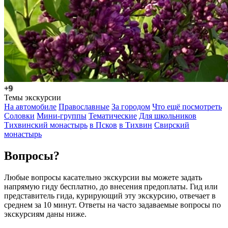
+9
Темы экскурсии
На автомобиле
Православные
За городом
Что ещё посмотреть
Соловки
Мини-группы
Тематические
Для школьников
Тихвинский монастырь
в Псков
в Тихвин
Свирский
монастырь
Вопросы?
Любые вопросы касательно экскурсии вы можете задать
напрямую гиду бесплатно, до внесения предоплаты. Гид или
представитель гида, курирующий эту экскурсию, отвечает в
среднем за 10 минут. Ответы на часто задаваемые вопросы по
экскурсиям даны ниже.