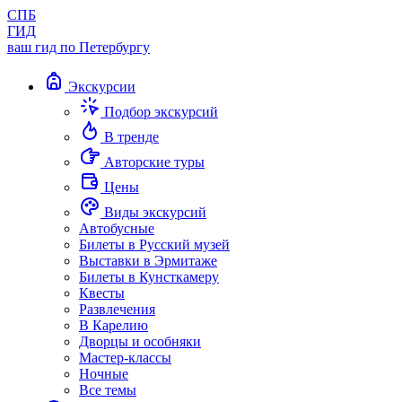
СПБ
ГИД
ваш гид по Петербургу
Экскурсии
Подбор экскурсий
В тренде
Авторские туры
Цены
Виды экскурсий
Автобусные
Билеты в Русский музей
Выставки в Эрмитаже
Билеты в Кунсткамеру
Квесты
Развлечения
В Карелию
Дворцы и особняки
Мастер-классы
Ночные
Все темы