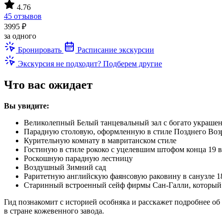
4.76
45 отзывов
3995 ₽
за одного
Бронировать
Расписание экскурсии
Экскурсия не подходит? Подберем другие
Что вас ожидает
Вы увидите:
Великолепный Белый танцевальный зал с богато украше
Парадную столовую, оформленную в стиле Позднего Во
Курительную комнату в мавританском стиле
Гостиную в стиле рококо с уцелевшим штофом конца 19 в
Роскошную парадную лестницу
Воздушный Зимний сад
Раритетную английскую фаянсовую раковину в санузле 1
Старинный встроенный сейф фирмы Сан-Галли, который д
Гид познакомит с историей особняка и расскажет подробнее о
в стране кожевенного завода.