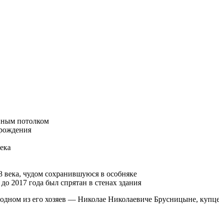
нным потолком
зрождения
ека
8 века, чудом сохранившуюся в особняке
о 2017 года был спрятан в стенах здания
б одном из его хозяев — Николае Николаевиче Брусницыне, купце