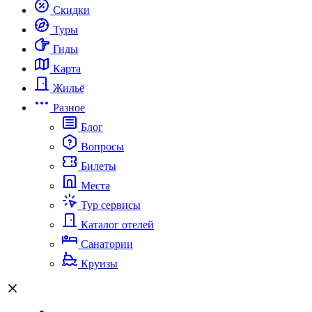
Скидки
Туры
Гиды
Карта
Жильё
Разное
Блог
Вопросы
Билеты
Места
Тур сервисы
Каталог отелей
Санатории
Круизы