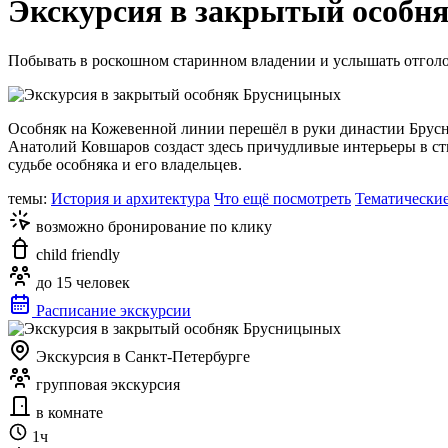
Экскурсия в закрытый особн
Побывать в роскошном старинном владении и услышать отгол
Особняк на Кожевенной линии перешёл в руки династии Брусни
Анатолий Ковшаров создаст здесь причудливые интерьеры в ст
судьбе особняка и его владельцев.
темы:
История и архитектура
Что ещё посмотреть
Тематически
возможно бронирование по клику
child friendly
до 15 человек
Расписание экскурсии
Экскурсия в Санкт-Петербурге
групповая экскурсия
в комнате
1ч