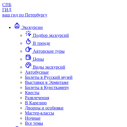
СПБ
ГИД
ваш гид по Петербургу
Экскурсии
Подбор экскурсий
В тренде
Авторские туры
Цены
Виды экскурсий
Автобусные
Билеты в Русский музей
Выставки в Эрмитаже
Билеты в Кунсткамеру
Квесты
Развлечения
В Карелию
Дворцы и особняки
Мастер-классы
Ночные
Все темы