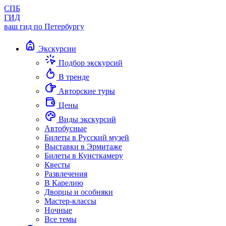
СПБ
ГИД
ваш гид по Петербургу
Экскурсии
Подбор экскурсий
В тренде
Авторские туры
Цены
Виды экскурсий
Автобусные
Билеты в Русский музей
Выставки в Эрмитаже
Билеты в Кунсткамеру
Квесты
Развлечения
В Карелию
Дворцы и особняки
Мастер-классы
Ночные
Все темы