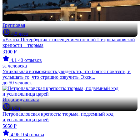
Групповая
4.5 часа
«Ужасы Петербурга» с посещением ночной Петропавловской
крепости + тюрьма
3100 ₽
4.1
40 отзывов
за человека
Уникальная возможность увидеть то, что боятся показать, и
услышать то, что страшно озвучить. Экск...
до 50 человек
Индивидуальная
1.5ч
Петропавловская крепость: тюрьма, подземный ход
и усыпальница царей
5650 ₽
4.96
104 отзыва