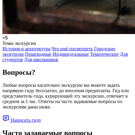
+5
Темы экскурсии
История и архитектура
Что ещё посмотреть
Городские
экскурсии
Пешеходные
Индивидуальные
Тематические
Для
студентов
Для школьников
Вопросы?
Любые вопросы касательно экскурсии вы можете задать
напрямую гиду бесплатно, до внесения предоплаты. Гид или
представитель гида, курирующий эту экскурсию, отвечает в
среднем за 1 час. Ответы на часто задаваемые вопросы по
экскурсиям даны ниже.
Написать гиду
Часто задаваемые вопросы