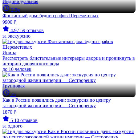
Индивидуальная
2.5ч
Фонтанный дом: будни графов Шереметевых
9900 ₽
4.97
59 отзывов
за экскурсию
Ирина
Рассмотреть блистательные интерьеры дворца и проникнуть в
историю дворянского рода
до 10 человек
Групповая
2ч
Как в России появились дачи: экскурсия по центру
загородной жизни империи — Сестрорецку
1870 ₽
5
10 отзывов
за одного