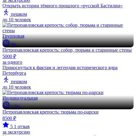
за экскурсию
Открыть истории тёмного прошлого «русской Бастилии»
пешком
до 10 человек
Групповая
2ч
Петропавловская крепость: собор, тюрьма и старинные стены
5000 ₽
за одного
Прикоснуться к фактам и легендам исторического ядра
Петербурга
пешком
до 10 человек
Индивидуальная
1.5ч
Петропавловская крепость: тюрьма по-царски
8500 ₽
5
1 отзыв
за экскурсию