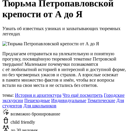
Тюрьма Петропавловской
крепости от А до Я
Узнать об известных узниках и захватывающих тюремных
легендах
Предлагаем отправиться на увлекательную и понятную
прогулку, посвящённую тюремной тематике Петровской
твердыни! Маленькие почемучки познакомятся
с её любопытной историей в интересной и доступной форме,
но без чрезмерных ужасов и страхов. А взрослые освежат
в памяти множество фактов и имён, чтобы все вопросы
встали на свои места и не остались без ответов.
темы:
История и архитектура
Что ещё посмотреть
Городские
экскурсии
Пешеходные
Индивидуальные
Тематические
Для
студентов
Для школьников
возможно бронирование
child friendly
до 30 человек