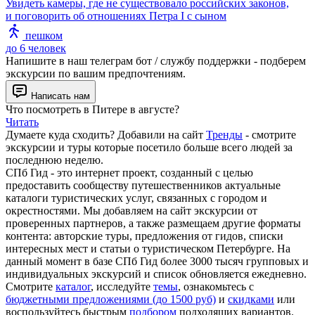
Увидеть камеры, где не существовало российских законов,
и поговорить об отношениях Петра I с сыном
пешком
до 6 человек
Напишите в наш телеграм бот / службу поддержки - подберем
экскурсии по вашим предпочтениям.
Написать нам
Что посмотреть в Питере в августе?
Читать
Думаете куда сходить? Добавили на сайт
Тренды
- смотрите
экскурсии и туры которые посетило больше всего людей за
последнюю неделю.
СПб Гид - это интернет проект, созданный с целью
предоставить сообществу путешественников актуальные
каталоги туристических услуг, связанных с городом и
окрестностями. Мы добавляем на сайт экскурсии от
проверенных партнеров, а также размещаем другие форматы
контента: авторские туры, предложения от гидов, списки
интересных мест и статьи о туристическом Петербурге. На
данный момент в базе СПб Гид более 3000 тысяч групповых и
индивидуальных экскурсий и список обновляется ежедневно.
Смотрите
каталог
, исследуйте
темы
, ознакомьтесь с
бюджетными предложениями (до 1500 руб)
и
скидками
или
воспользуйтесь быстрым
подбором
подходящих вариантов.