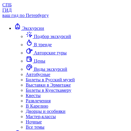
СПБ
ГИД
ваш гид по Петербургу
Экскурсии
Подбор экскурсий
В тренде
Авторские туры
Цены
Виды экскурсий
Автобусные
Билеты в Русский музей
Выставки в Эрмитаже
Билеты в Кунсткамеру
Квесты
Развлечения
В Карелию
Дворцы и особняки
Мастер-классы
Ночные
Все темы