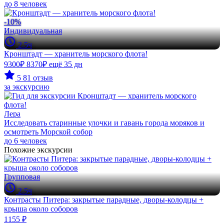
до 8 человек
-10%
Индивидуальная
2.5ч
Кронштадт — хранитель морского флота!
9300₽
8370₽
ещё 35 дн
5
81 отзыв
за экскурсию
Лера
Исследовать старинные улочки и гавань города моряков и
осмотреть Морской собор
до 6 человек
Похожие экскурсии
Групповая
2.5ч
Контрасты Питера: закрытые парадные, дворы-колодцы +
крыша около соборов
1155 ₽