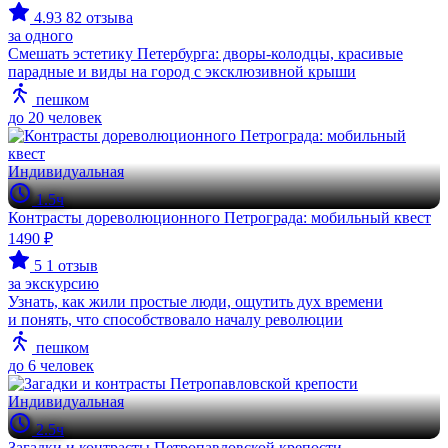
4.93
82 отзыва
за одного
Смешать эстетику Петербурга: дворы-колодцы, красивые
парадные и виды на город с эксклюзивной крыши
пешком
до 20 человек
Индивидуальная
1.5ч
Контрасты дореволюционного Петрограда: мобильный квест
1490 ₽
5
1 отзыв
за экскурсию
Узнать, как жили простые люди, ощутить дух времени
и понять, что способствовало началу революции
пешком
до 6 человек
Индивидуальная
2.5ч
Загадки и контрасты Петропавловской крепости