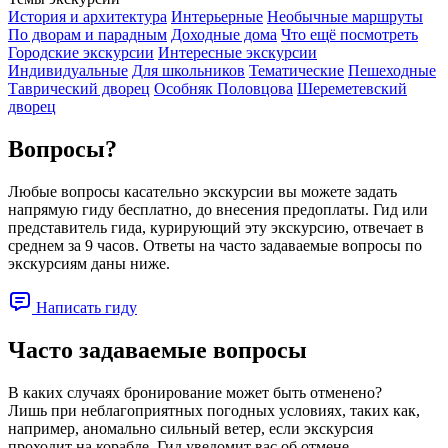
История и архитектура
Интерьерные
Необычные маршруты
По дворам и парадным
Доходные дома
Что ещё посмотреть
Городские экскурсии
Интересные экскурсии
Индивидуальные
Для школьников
Тематические
Пешеходные
Таврический дворец
Особняк Половцова
Шереметевский
дворец
Вопросы?
Любые вопросы касательно экскурсии вы можете задать
напрямую гиду бесплатно, до внесения предоплаты. Гид или
представитель гида, курирующий эту экскурсию, отвечает в
среднем за 9 часов. Ответы на часто задаваемые вопросы по
экскурсиям даны ниже.
Написать гиду
Часто задаваемые вопросы
В каких случаях бронирование может быть отменено?
Лишь при неблагоприятных погодных условиях, таких как,
например, аномально сильный ветер, если экскурсия
проходит на корабле. Гид уведомит вас об отмене