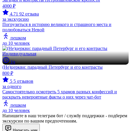
4000 ₽
4.71
92 отзыва
за экскурсию
Погрузиться в историю великого и страшного места и
полюбоваться Невой
пешком
до 10 человек
Индивидуальная
1ч
(Не)церкви: парадный Петербург и его контрасты
800 ₽
5
5 отзывов
за одного
Самостоятельно осмотреть 5 храмов разных конфессий и
раскрыть невероятные факты о них через чат-бот
пешком
до 10 человек
Напишите в наш телеграм бот / службу поддержки - подберем
экскурсии по вашим предпочтениям.
Написать нам