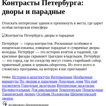
Контрасты Петербурга:
дворы и парадные
Отыскать интересные здания и проникнуть в места, где царит
особая питерская атмосфера
Петербург — город контрастов. Роскошные особняки и
нищенская изнанка, изящные парадные и сумрачные дворы-
колодцы. Петербург — это истории взлётов и падений, где
красивые фасады скрывают трагедии владельцев. Петербург
— это город, где по соседству могут стоять старейший собор,
пряничный домик и церковь-оборотень. Из этого всего и
сложилась программа, на которую я вас приглашаю!
темы:
История и архитектура
Интерьерные
Необычные
маршруты
По дворам и парадным
Доходные дома
Что ещё
посмотреть
Городские экскурсии
Интересные экскурсии
Индивидуальные
Для школьников
Тематические
Пешеходные
Таврический дворец
Особняк Половцова
Шереметевский
дворец
возможно бронирование