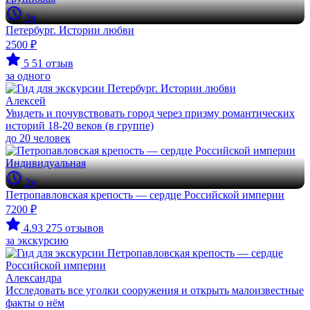
3ч
Петербург. Истории любви
2500 ₽
5
51 отзыв
за одного
Алексей
Увидеть и почувствовать город через призму романтических
историй 18-20 веков (в группе)
до 20 человек
Индивидуальная
2ч
Петропавловская крепость — сердце Российской империи
7200 ₽
4.93
275 отзывов
за экскурсию
Александра
Исследовать все уголки сооружения и открыть малоизвестные
факты о нём