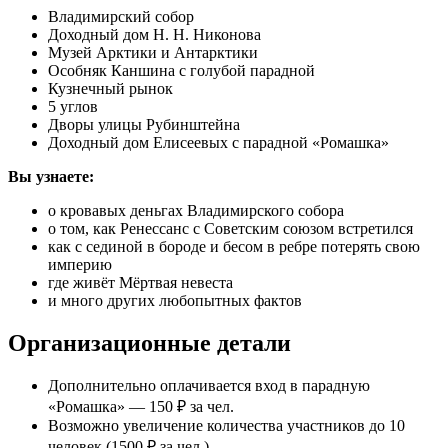
Владимирский собор
Доходный дом Н. Н. Никонова
Музей Арктики и Антарктики
Особняк Каншина с голубой парадной
Кузнечный рынок
5 углов
Дворы улицы Рубинштейна
Доходный дом Елисеевых с парадной «Ромашка»
Вы узнаете:
о кровавых деньгах Владимирского собора
о том, как Ренессанс с Советским союзом встретился
как с сединой в бороде и бесом в ребре потерять свою
империю
где живёт Мёртвая невеста
и много других любопытных фактов
Организационные детали
Дополнительно оплачивается вход в парадную
«Ромашка» — 150 ₽ за чел.
Возможно увеличение количества участников до 10
человек (1500 ₽ за чел.)