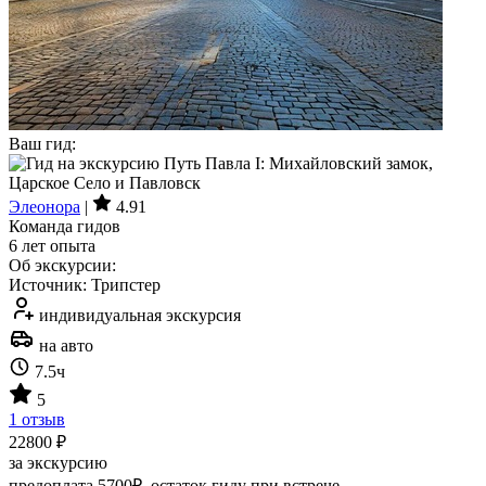
Ваш гид:
Элеонора
|
4.91
Команда гидов
6 лет опыта
Об экскурсии:
Источник: Трипстер
индивидуальная экскурсия
на авто
7.5ч
5
1 отзыв
22800 ₽
за экскурсию
предоплата 5700₽, остаток гиду при встрече