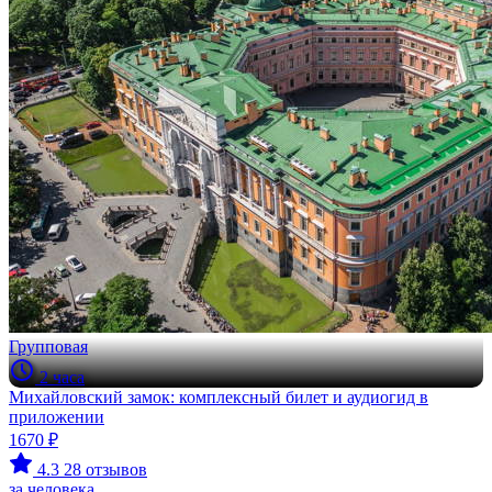
Групповая
2 часа
Михайловский замок: комплексный билет и аудиогид в
приложении
1670 ₽
4.3
28 отзывов
за человека