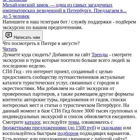
Михайловский замок — одна из самых загадочных
императорских резиденций в Петербурге. Предлагаем в...
до 5 человек
Напишите в наш телеграм бот / службу поддержки - подберем
экскурсии по вашим предпочтениям.
Написать нам
Что посмотреть в Питере в августе?
Читать
Думаете куда сходить? Добавили на сайт
Тренды
- смотрите
экскурсии и туры которые посетило больше всего людей за
последнюю неделю.
СПб Гид - это интернет проект, созданный с целью
предоставить сообществу путешественников актуальные
каталоги туристических услуг, связанных с городом и
окрестностями. Мы добавляем на сайт экскурсии от
проверенных партнеров, а также размещаем другие форматы
контента: авторские туры, предложения от гидов, списки
интересных мест и статьи о туристическом Петербурге. На
данный момент в базе СПб Гид более 3000 тысяч групповых и
индивидуальных экскурсий и список обновляется ежедневно.
Смотрите
каталог
, исследуйте
темы
, ознакомьтесь с
бюджетными предложениями (до 1500 руб)
и
скидками
или
воспользуйтесь быстрым
подбором
подходящих вариантов.
Есть вопрос или предложение связанное с работой сайта?