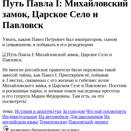
Путь Павла I: Михайловский
замок, Царское Село и
Павловск
Узнать, каким Павел Петрович был императором, сыном
и семьянином, и побывать в его резиденциях
Не многие российские правители были окружены такой
завесой тайны, как Павел I. Приоткроем её, побывав
в 3 местах, связанных с его жизнью и гибелью: возле
Михайловского замка, в Царском Селе и Павловске. Посетим
и роскошные парки, и личные покои наследника престола
и его супруги Марии Фёдоровны. Там есть, на что
посмотреть!
темы:
История и архитектура
За городом
Что ещё посмотреть
Индивидуальные
На автомобиле
Для школьников
На
английском языке
Тематические
Павловский дворец
возможно бронирование по клику