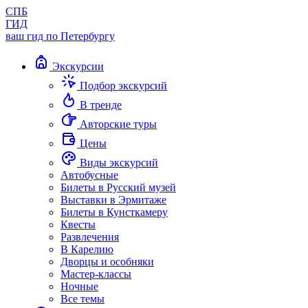
СПБ
ГИД
ваш гид по Петербургу
Экскурсии
Подбор экскурсий
В тренде
Авторские туры
Цены
Виды экскурсий
Автобусные
Билеты в Русский музей
Выставки в Эрмитаже
Билеты в Кунсткамеру
Квесты
Развлечения
В Карелию
Дворцы и особняки
Мастер-классы
Ночные
Все темы