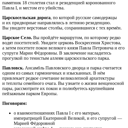
памятник 18 столетия стал и резиденцией коронованного
Павла I, и местом его убийства.
Царскосельская дорога
, по которой русские самодержцы
и их придворные направлялись в летнюю резиденцию.
Вы увидите верстовые столбы, сохранившиеся с тех времён.
Царское Село.
Вы пройдёте маршрутом, по которому редко
водят посетителей. Увидите церковь Воскресения Христова,
а затем посетите покои великого князя Павла Петровича и его
супруги Марии Фёдоровны. В заключение насладитесь
прогулкой по тенистым аллеям царскосельского парка.
Павловск.
Ансамбль Павловского дворца и парка считается
одним из самых гармоничных и изысканных. В нём
привлекает редкое сочетание великолепной архитектуры
и теплоты семейного очага. Вы узнаете о жизни венценосной
пары, рассмотрите их покои и полюбуетесь крупнейшим
пейзажным парком Европы.
Поговорим:
о взаимоотношениях Павла I с его матерью,
императрицей Екатериной Великой, и его супругой —
Марией Фёдоровной