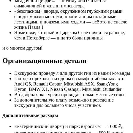
загадочной цифре 4 — почему она считается
символичной в жизни императора
«безопасном» дворце, окружённом глубокими рвами
с подъёмными мостами, пронизанном потайными
лестницами и подземными ходами — всё это не спасло
жизнь Павла I
Эрмитаже, который в Царском Селе появился раньше,
чем в Петербурге — и на то были причины
и о многом другом!
Организационные детали
Экскурсию проведу я или другой гид из нашей команды
Поездка проходит на одном из комфортабельных авто:
Audi Q5, Renault Captur, Mitsubishi ASX, SsangYong
Kyron, BMW X1, Nissan Qashqai, Mitsubishi Outlander
Во дворцах экскурсии проводят только местные гиды
За дополнительную плату возможно проведение
экскурсии для большего числа участников
Дополнительные расходы
Екатерининский дворец и парк: взрослым — 1000 ₽,
студентам, школьникам, пенсионерам — 500 ₽, детям