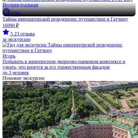
Индивидуальная
5.5ч
Тайны императорской резиденции: путешествие в Гатчину
16990 ₽
5
23 отзыва
за экскурсию
Игорь
Побывать в живописном дворцово-парковом комплексе и
узнать, что кроется за его торжественным фасадом
до 3 человек
Похожие экскурсии