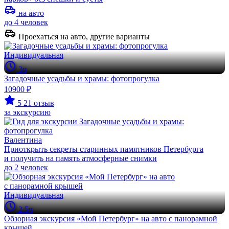
на авто
до 4 человек
Проехаться на авто, другие варианты
Индивидуальная
3ч
Загадочные усадьбы и храмы: фотопрогулка
10900 ₽
5
21 отзыв
за экскурсию
Валентина
Приоткрыть секреты старинных памятников Петербурга
и получить на память атмосферные снимки
до 2 человек
Индивидуальная
2.5ч
Обзорная экскурсия «Мой Петербург» на авто с панорамной
крышей