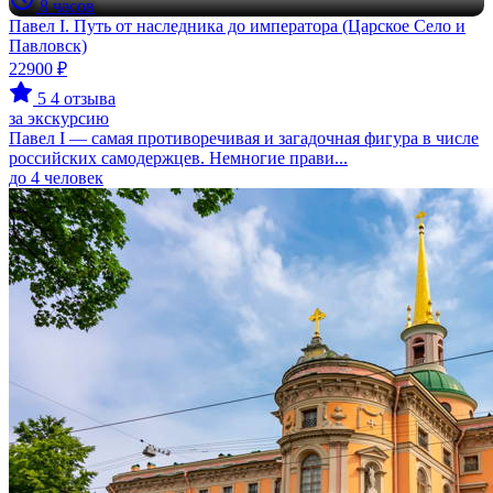
8 часов
Павел I. Путь от наследника до императора (Царское Село и
Павловск)
22900 ₽
5
4 отзыва
за экскурсию
Павел I — самая противоречивая и загадочная фигура в числе
российских самодержцев. Немногие прави...
до 4 человек