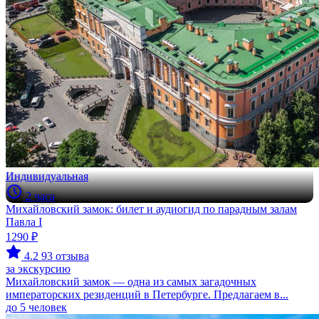
Индивидуальная
2 часа
Михайловский замок: билет и аудиогид по парадным залам
Павла I
1290 ₽
4.2
93 отзыва
за экскурсию
Михайловский замок — одна из самых загадочных
императорских резиденций в Петербурге. Предлагаем в...
до 5 человек