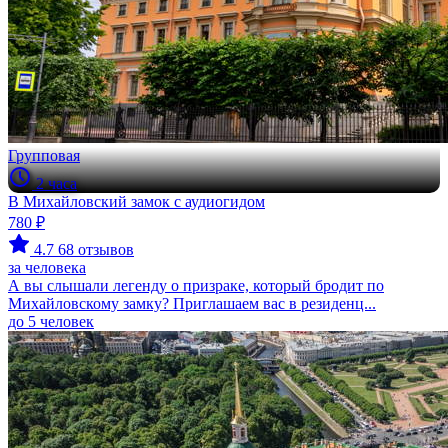
Групповая
2 часа
В Михайловский замок с аудиогидом
780 ₽
4.7
68 отзывов
за человека
А вы слышали легенду о призраке, который бродит по
Михайловскому замку? Приглашаем вас в резиденц...
до 5 человек