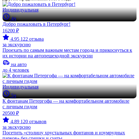
Индивидуальная
4ч
Добро пожаловать в Петербург!
16200 ₽
4.95
122 отзыва
за экскурсию
Проехать по самым важным местам города и прикоснуться к
их истории на автопешеходной экскурсии
на авто
до 4 человек
Индивидуальная
5ч
К фонтанам Петергофа — на комфортабельном автомобиле
с личным гидом
20500 ₽
4.89
120 отзывов
за экскурсию
Посетить «столицу хрустальных фонтанов и изумрудных
парков» без спешки и суеты