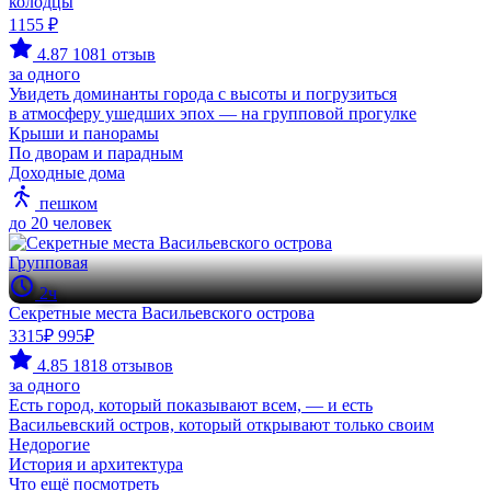
колодцы
1155 ₽
4.87
1081 отзыв
за одного
Увидеть доминанты города с высоты и погрузиться
в атмосферу ушедших эпох — на групповой прогулке
Крыши и панорамы
По дворам и парадным
Доходные дома
пешком
до 20 человек
Групповая
2ч
Секретные места Васильевского острова
3315₽
995₽
4.85
1818 отзывов
за одного
Есть город, который показывают всем, — и есть
Васильевский остров, который открывают только своим
Недорогие
История и архитектура
Что ещё посмотреть