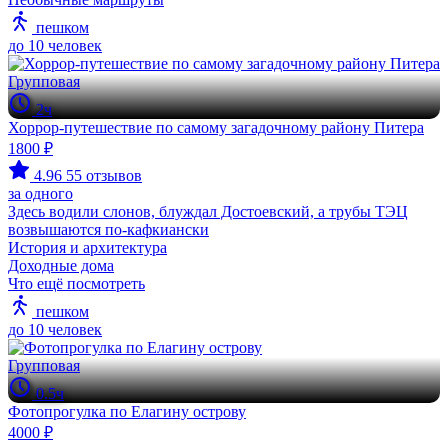
пешком
до 10 человек
Групповая
2ч
Хоррор-путешествие по самому загадочному району Питера
1800 ₽
4.96
55 отзывов
за одного
Здесь водили слонов, блуждал Достоевский, а трубы ТЭЦ
возвышаются по-кафкиански
История и архитектура
Доходные дома
Что ещё посмотреть
пешком
до 10 человек
Групповая
0.5ч
Фотопрогулка по Елагину острову
4000 ₽