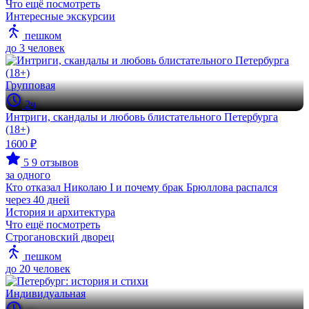
Что ещё посмотреть
Интересные экскурсии
пешком
до 3 человек
Групповая
2ч
Интриги, скандалы и любовь блистательного Петербурга
(18+)
1600 ₽
5
9 отзывов
за одного
Кто отказал Николаю I и почему брак Брюллова распался
через 40 дней
История и архитектура
Что ещё посмотреть
Строгановский дворец
пешком
до 20 человек
Индивидуальная