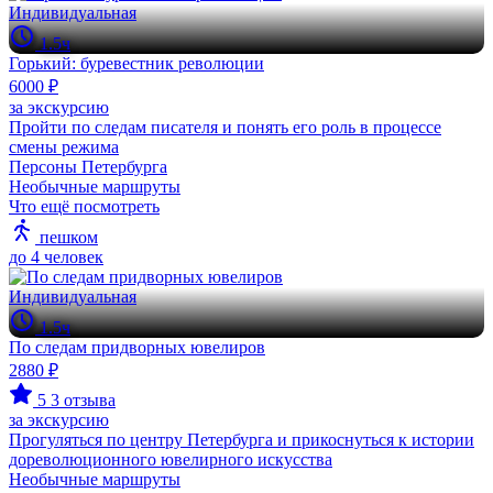
Индивидуальная
1.5ч
Горький: буревестник революции
6000 ₽
за экскурсию
Пройти по следам писателя и понять его роль в процессе
смены режима
Персоны Петербурга
Необычные маршруты
Что ещё посмотреть
пешком
до 4 человек
Индивидуальная
1.5ч
По следам придворных ювелиров
2880 ₽
5
3 отзыва
за экскурсию
Прогуляться по центру Петербурга и прикоснуться к истории
дореволюционного ювелирного искусства
Необычные маршруты