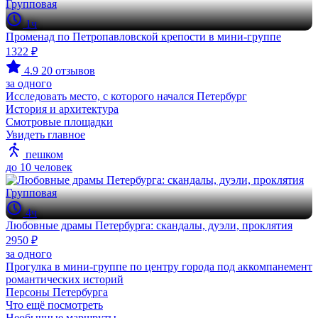
Групповая
1ч
Променад по Петропавловской крепости в мини-группе
1322 ₽
4.9
20 отзывов
за одного
Исследовать место, с которого начался Петербург
История и архитектура
Смотровые площадки
Увидеть главное
пешком
до 10 человек
Групповая
4ч
Любовные драмы Петербурга: скандалы, дуэли, проклятия
2950 ₽
за одного
Прогулка в мини-группе по центру города под аккомпанемент
романтических историй
Персоны Петербурга
Что ещё посмотреть
Необычные маршруты