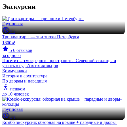
Экскурсии
Групповая
2ч
Три квартиры — три эпохи Петербурга
1800 ₽
5
6 отзывов
за одного
Посетить атмосферные пространства Северной столицы и
узнать о судьбах их жильцов
Коммуналки
История и архитектура
По дворам и парадным
пешком
до 10 человек
Групповая
3ч
Комбо-экскурсия: обзорная на крыше + парадные и дворы-