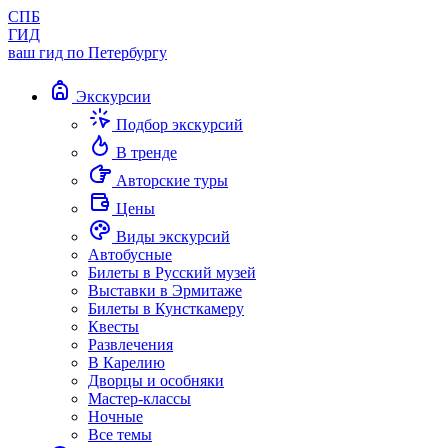
СПБ
ГИД
ваш гид по Петербургу
Экскурсии
Подбор экскурсий
В тренде
Авторские туры
Цены
Виды экскурсий
Автобусные
Билеты в Русский музей
Выставки в Эрмитаже
Билеты в Кунсткамеру
Квесты
Развлечения
В Карелию
Дворцы и особняки
Мастер-классы
Ночные
Все темы