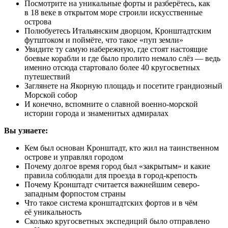
Посмотрите на уникальные форты и разберётесь, как
в 18 веке в открытом море строили искусственные
острова
Полюбуетесь Итальянским дворцом, Кронштадтским
футштоком и поймёте, что такое «пуп земли»
Увидите ту самую набережную, где стоят настоящие
боевые корабли и где было пролито немало слёз — ведь
именно отсюда стартовало более 40 кругосветных
путешествий
Заглянете на Якорную площадь и посетите грандиозный
Морской собор
И конечно, вспомните о славной военно-морской
истории города и знаменитых адмиралах
Вы узнаете:
Кем был основан Кронштадт, кто жил на таинственном
острове и управлял городом
Почему долгое время город был «закрытым» и какие
правила соблюдали для проезда в город-крепость
Почему Кронштадт считается важнейшим северо-
западным форпостом страны
Что такое система кронштадтских фортов и в чём
её уникальность
Сколько кругосветных экспедиций было отправлено