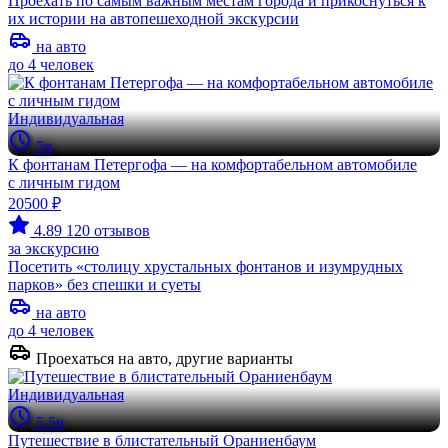
Проехать по самым важным местам города и прикоснуться к
их истории на автопешеходной экскурсии
на авто
до 4 человек
Индивидуальная
5ч
К фонтанам Петергофа — на комфортабельном автомобиле
с личным гидом
20500 ₽
4.89
120 отзывов
за экскурсию
Посетить «столицу хрустальных фонтанов и изумрудных
парков» без спешки и суеты
на авто
до 4 человек
Проехаться на авто, другие варианты
Индивидуальная
5.5ч
Путешествие в блистательный Ораниенбаум