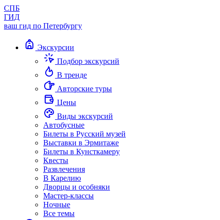
СПБ
ГИД
ваш гид по Петербургу
Экскурсии
Подбор экскурсий
В тренде
Авторские туры
Цены
Виды экскурсий
Автобусные
Билеты в Русский музей
Выставки в Эрмитаже
Билеты в Кунсткамеру
Квесты
Развлечения
В Карелию
Дворцы и особняки
Мастер-классы
Ночные
Все темы