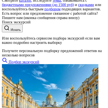
Смотрите
каталог
, исследуйте
темы
, ознакомьтесь с
бюджетными предложениями (до 1500 руб)
и
скидками
или
воспользуйтесь быстрым
подбором
подходящих вариантов.
Есть вопрос или предложение связанное с работой сайта?
Пишите нам (иконка сообщения справа внизу)
Поиск экскурсий
Искать
Или воспользуйтесь сервисом подбора экскурсий если вам
важно подробно настроить выборку
Получите персональную подборку предложений ответив на
несколько вопросов
Подбор экскурсий