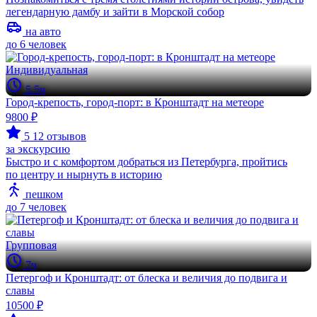
легендарную дамбу и зайти в Морской собор
на авто
до 6 человек
Индивидуальная
5.5ч
Город-крепость, город-порт: в Кронштадт на метеоре
9800 ₽
5
12 отзывов
за экскурсию
Быстро и с комфортом добраться из Петербурга, пройтись
по центру и нырнуть в историю
пешком
до 7 человек
Групповая
7ч
Петергоф и Кронштадт: от блеска и величия до подвига и
славы
10500 ₽