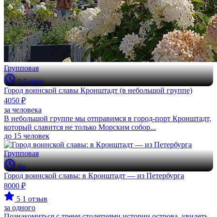
Групповая
5.5 часа
Город воинской славы Кронштадт (в небольшой группе)
4050 ₽
за человека
В небольшой группе мы отправимся в город-порт Кронштадт,
который славится не только Морским собор...
до 15 человек
Групповая
6ч
Город воинской славы: в Кронштадт — из Петербурга
8000 ₽
5
1 отзыв
за одного
Познакомиться с тремя столетиями истории острова, увидеть