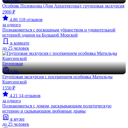
1.5ч
Особняк Половцова (Дом Архитектора): групповая экскурсия
2900 ₽
4.86
118 отзывов
за одного
Познакомиться с роскошным убранством и удивительной
историей здания на Большой Морской
в комнате
до 25 человек
Групповая
1.5ч
Групповая экскурсия с посещением особняка Матильды
Кшесинской
1550 ₽
4.21
14 отзывов
за одного
Познакомиться с домом, раскрывающим политическую
историю и скрывающим любовные драмы
в музее
до 25 человек