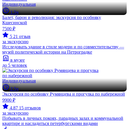
Индивидуальная
1.5ч
Балет, барон и революция: экскурсия по особняку
Кшесинской
7500 ₽
5
21 отзыв
за экскурсию
Исследовать здание в стиле модерн и по совместительству —
музей политической истории на Петроградке
в музее
до 5 человек
Индивидуальная
2.5ч
Экскурсия по особняку Румянцева и прогулка по набережной
9900 ₽
4.87
15 отзывов
за экскурсию
Побывать в личных покоях, парадных залах и коммунальной
квартире и насладиться петербургскими видами