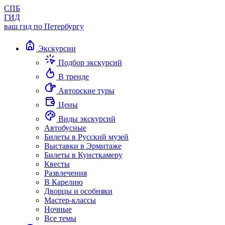
СПБ
ГИД
ваш гид по Петербургу
Экскурсии
Подбор экскурсий
В тренде
Авторские туры
Цены
Виды экскурсий
Автобусные
Билеты в Русский музей
Выставки в Эрмитаже
Билеты в Кунсткамеру
Квесты
Развлечения
В Карелию
Дворцы и особняки
Мастер-классы
Ночные
Все темы