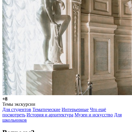
+8
Темы экскурсии
Для студентов
Тематические
Интерьерные
Что ещё
посмотреть
История и архитектура
Музеи и искусство
Для
школьников