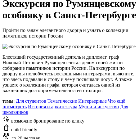
Экскурсия по Румянцевскому
особняку в Санкт-Петербурге
Пройти по залам элегантного дворца и узнать о коллекции
памятников истории России
Блестящий государственный деятель и дипломат, граф
Николай Петрович Румянцев считал делом своей жизни
собирание памятников истории России. На экскурсии по
дворцу вы полюбуетесь роскошными интерьерами, выясните,
что здесь подавали к столу и чему посвящали досуг. А также
узнаете о коллекции графа, которая считалась одной из
важнейших достопримечательностей столицы.
темы:
Для студентов
Тематические
Интерьерные
Что ещё
посмотреть
История и архитектура
Музеи и искусство
Для
школьников
возможно бронирование по клику
child friendly
до 20 человек