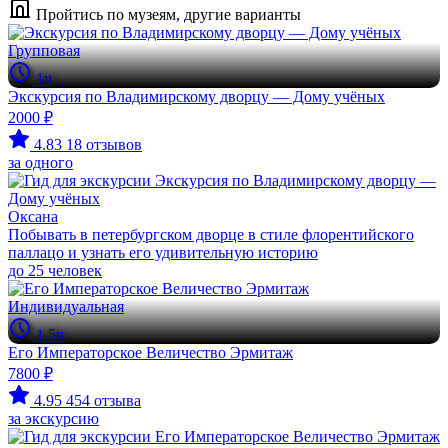
Пройтись по музеям, другие варианты
Групповая
1ч
Экскурсия по Владимирскому дворцу — Дому учёных
2000 ₽
4.83
18 отзывов
за одного
Оксана
Побывать в петербургском дворце в стиле флорентийского
паллацо и узнать его удивительную историю
до 25 человек
Индивидуальная
1.5ч
Его Императорское Величество Эрмитаж
7800 ₽
4.95
454 отзыва
за экскурсию