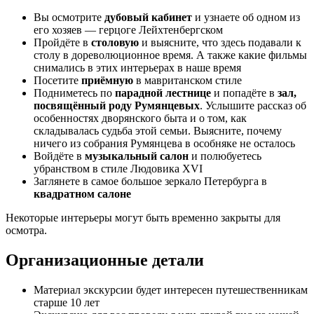
Вы осмотрите
дубовый кабинет
и узнаете об одном из
его хозяев — герцоге Лейхтенбергском
Пройдёте в
столовую
и выясните, что здесь подавали к
столу в дореволюционное время. А также какие фильмы
снимались в этих интерьерах в наше время
Посетите
приёмную
в мавританском стиле
Подниметесь по
парадной лестнице
и попадёте в
зал,
посвящённый роду Румянцевых
. Услышите рассказ об
особенностях дворянского быта и о том, как
складывалась судьба этой семьи. Выясните, почему
ничего из собрания Румянцева в особняке не осталось
Войдёте в
музыкальный салон
и полюбуетесь
убранством в стиле Людовика XVI
Заглянете в самое большое зеркало Петербурга в
квадратном салоне
Некоторые интерьеры могут быть временно закрыты для
осмотра.
Организационные детали
Материал экскурсии будет интересен путешественникам
старше 10 лет